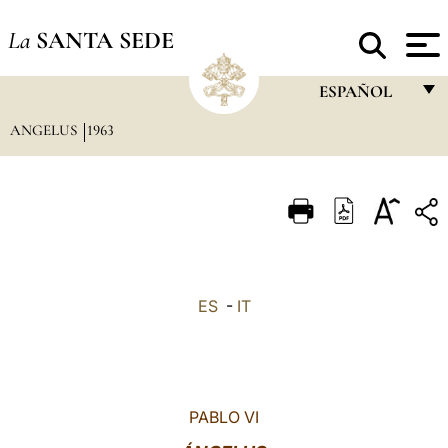
La
SANTA SEDE
ESPAÑOL
ANGELUS
1963
FRANÇAIS
ENGLISH
ITALIANO
PORTUGUÊS
ESPAÑOL
ES
-
IT
DEUTSCH
POLSKI
العربيّة
PABLO VI
中文