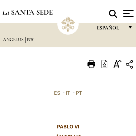
La
SANTA SEDE
ESPAÑOL
ANGELUS
1970
FRANÇAIS
ENGLISH
ITALIANO
PORTUGUÊS
ESPAÑOL
ES
-
IT
-
PT
DEUTSCH
POLSKI
العربيّة
PABLO VI
中文