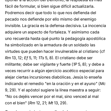
fácil de formular, si bien sigue difícil actualizarla.
Podremos decir que todo lo que nos defienda del
pecado nos defiende por ello mismo del enemigo
invisible. La gracia es la defensa decisiva. La inocencia
adquiere un aspecto de fortaleza. Y asimismo cada
uno recuerda hasta qué punto la pedagogía apostólica
ha simbolizado en la armadura de un soldado las
virtudes que pueden hacer invulnerable al cristiano (cf
Rm
13, 12;
Ef
5, 11;
1Ts
5, 8). El cristiano debe ser
militante; debe ser vigilante y fuerte (
1P
5, 8); y debe a
veces recurrir a algún ejercicio ascético especial para
alejar ciertas incursiones diabólicas. Jesús lo enseña
indicando el remedio "en la oración y en el ayuno" (
Mc
9, 29). Y el apóstol sugiere la línea maestra a seguir:
"No os dejéis vencer por el mal, sino venced al mal
con el bien" (
Rm
12, 21;
Mt
13, 29).