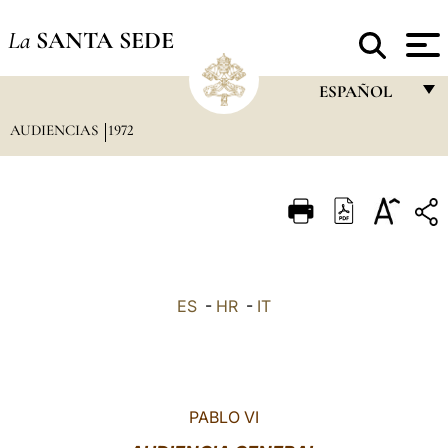
La
SANTA SEDE
ESPAÑOL
AUDIENCIAS
1972
FRANÇAIS
ENGLISH
ITALIANO
PORTUGUÊS
ESPAÑOL
ES
-
HR
-
IT
DEUTSCH
POLSKI
العربيّة
PABLO VI
中文