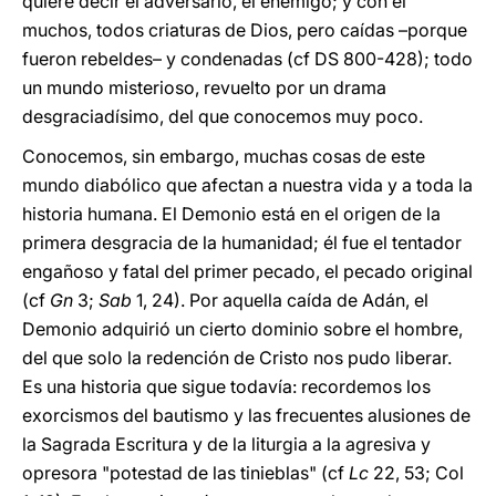
quiere decir el adversario, el enemigo; y con él
muchos, todos criaturas de Dios, pero caídas –porque
fueron rebeldes– y condenadas (cf DS 800-428); todo
un mundo misterioso, revuelto por un drama
desgraciadísimo, del que conocemos muy poco.
Conocemos, sin embargo, muchas cosas de este
mundo diabólico que afectan a nuestra vida y a toda la
historia humana. El Demonio está en el origen de la
primera desgracia de la humanidad; él fue el tentador
engañoso y fatal del primer pecado, el pecado original
(cf
Gn
3;
Sab
1, 24). Por aquella caída de Adán, el
Demonio adquirió un cierto dominio sobre el hombre,
del que solo la redención de Cristo nos pudo liberar.
Es una historia que sigue todavía: recordemos los
exorcismos del bautismo y las frecuentes alusiones de
la Sagrada Escritura y de la liturgia a la agresiva y
opresora "potestad de las tinieblas" (cf
Lc
22, 53; Col