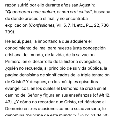
razón sufrió por ello durante años san Agustín:
"
Quaerebam unde malum, et non erat exitus
", buscaba
de dónde procedía el mal, y no encontraba
explicación (
Confesiones,
VII, 5, 7, 11, etc., PL., 22, 736,
739).
He aquí, pues, la importancia que adquiere el
conocimiento del mal para nuestra justa concepción
cristiana del mundo, de la vida, de la salvación.
Primero, en el desarrollo de la historia evangélica,
¿quién no recuerda, al principio de su vida pública, la
página densísima de significados de la triple tentación
de Cristo? Y después, en los múltiples episodios
evangélicos, en los cuales el Demonio se cruza en el
camino del Señor y figura en sus enseñanzas (cf
Mt
12,
43). ¿Y cómo no recordar que Cristo, refiriéndose al
Demonio en tres ocasiones como a su adversario, lo
denomina "príncipe de este mundo"? (
Jn
12, 31; 14, 30;