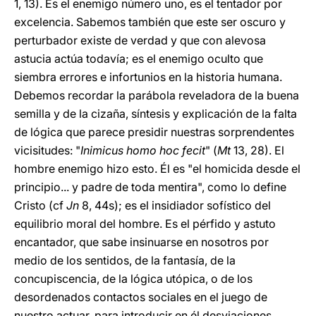
1, 13). Es el enemigo número uno, es el tentador por
excelencia. Sabemos también que este ser oscuro y
perturbador existe de verdad y que con alevosa
astucia actúa todavía; es el enemigo oculto que
siembra errores e infortunios en la historia humana.
Debemos recordar la parábola reveladora de la buena
semilla y de la cizaña, síntesis y explicación de la falta
de lógica que parece presidir nuestras sorprendentes
vicisitudes: "
Inimicus homo hoc fecit
" (
Mt
13, 28). El
hombre enemigo hizo esto. Él es "el homicida desde el
principio... y padre de toda mentira", como lo define
Cristo (cf
Jn
8, 44s); es el insidiador sofístico del
equilibrio moral del hombre. Es el pérfido y astuto
encantador, que sabe insinuarse en nosotros por
medio de los sentidos, de la fantasía, de la
concupiscencia, de la lógica utópica, o de los
desordenados contactos sociales en el juego de
nuestro actuar, para introducir en él desviaciones,