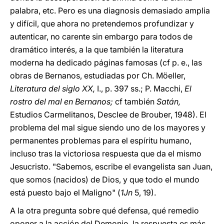
palabra, etc. Pero es una diagnosis demasiado amplia
y difícil, que ahora no pretendemos profundizar y
autenticar, no carente sin embargo para todos de
dramático interés, a la que también la literatura
moderna ha dedicado páginas famosas (cf p. e., las
obras de Bernanos, estudiadas por Ch. Möeller,
Literatura del siglo XX,
I., p. 397 ss.; P. Macchi,
El
rostro del mal en Bernanos;
cf también
Satán,
Estudios Carmelitanos, Desclee de Brouber, 1948). El
problema del mal sigue siendo uno de los mayores y
permanentes problemas para el espíritu humano,
incluso tras la victoriosa respuesta que da el mismo
Jesucristo. "Sabemos, escribe el evangelista san Juan,
que somos (nacidos) de Dios, y que todo el mundo
está puesto bajo el Maligno" (
1Jn
5, 19).
A la otra pregunta sobre qué defensa, qué remedio
oponer a la acción del Demonio, la respuesta es más