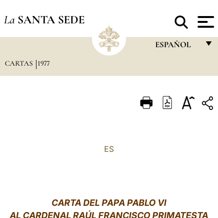
La
SANTA SEDE
ESPAÑOL
CARTAS
1977
FRANÇAIS
ENGLISH
ITALIANO
PORTUGUÊS
ESPAÑOL
ES
DEUTSCH
POLSKI
العربيّة
CARTA DEL PAPA PABLO VI
AL CARDENAL RAÚL FRANCISCO PRIMATESTA
中文