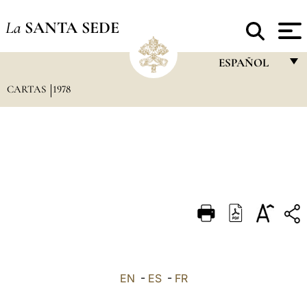
La
SANTA SEDE
ESPAÑOL
CARTAS
1978
FRANÇAIS
ENGLISH
ITALIANO
PORTUGUÊS
ESPAÑOL
DEUTSCH
POLSKI
العربيّة
EN
-
ES
-
FR
中文