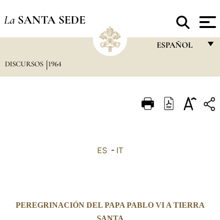
La
SANTA SEDE
ESPAÑOL
DISCURSOS
1964
FRANÇAIS
ENGLISH
ITALIANO
PORTUGUÊS
ESPAÑOL
ES
-
IT
DEUTSCH
POLSKI
العربيّة
PEREGRINACIÓN DEL PAPA PABLO VI A TIERRA
中文
SANTA