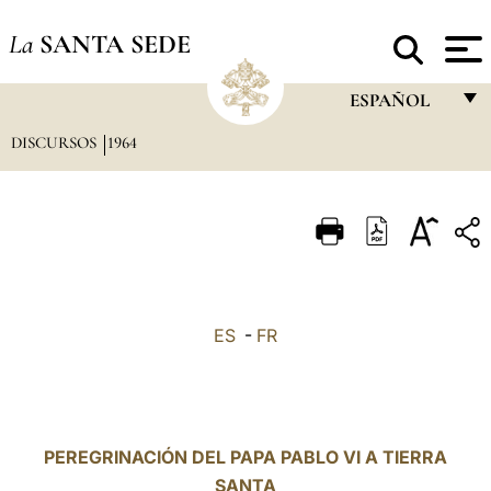
La
SANTA SEDE
ESPAÑOL
DISCURSOS
1964
FRANÇAIS
ENGLISH
ITALIANO
PORTUGUÊS
ESPAÑOL
ES
-
FR
DEUTSCH
POLSKI
العربيّة
PEREGRINACIÓN DEL PAPA PABLO VI A TIERRA
SANTA
中文