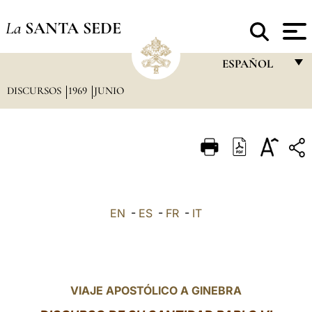
La
SANTA SEDE
ESPAÑOL
DISCURSOS
1969
JUNIO
FRANÇAIS
ENGLISH
ITALIANO
PORTUGUÊS
ESPAÑOL
EN
-
ES
-
FR
-
IT
DEUTSCH
POLSKI
العربيّة
VIAJE APOSTÓLICO A GINEBRA
中文