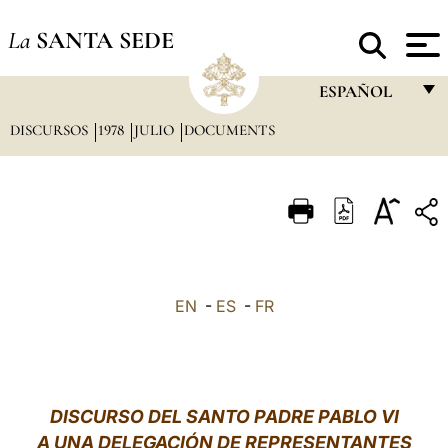
La
SANTA SEDE
ESPAÑOL
DISCURSOS
1978
JULIO
DOCUMENTS
FRANÇAIS
ENGLISH
ITALIANO
PORTUGUÊS
ESPAÑOL
EN
-
ES
-
FR
DEUTSCH
POLSKI
العربيّة
DISCURSO DEL SANTO PADRE PABLO VI
A UNA DELEGACIÓN DE REPRESENTANTES
中文