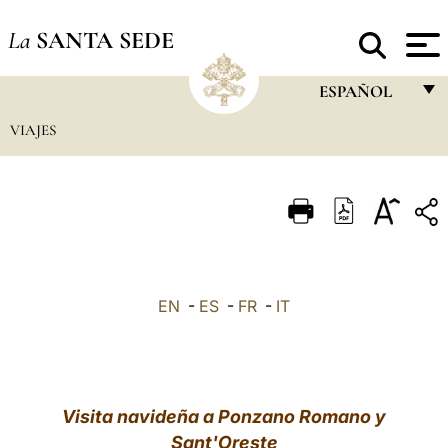
La
SANTA SEDE
ESPAÑOL
VIAJES
FRANÇAIS
ENGLISH
ITALIANO
PORTUGUÊS
ESPAÑOL
EN
-
ES
-
FR
-
IT
DEUTSCH
POLSKI
العربيّة
Visita navideña a Ponzano Romano y
Sant'Oreste
中文