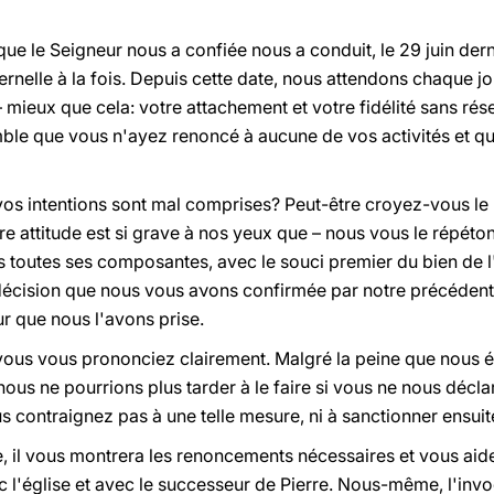
ue le Seigneur nous a confiée nous a conduit, le 29 juin dern
ernelle à la fois. Depuis cette date, n
ο
us attendons chaque jou
mieux que cela: votre attachement et votre fidélité sans rése
emble que vous n'ayez renoncé à aucune de vos activités et 
os intentions sont mal comprises? Peut-être croyez-vous le
re attitude est si grave à nos yeux que – n
ο
us vous le répéton
toutes ses composantes, avec le souci premier du bien de l'é
décision que nous vous a
νο
ns confirmée par notre précédente
ur que nous l'avons prise.
 vous vous prononciez clairement. Malgré la peine que nous 
n
ο
us ne pourrions plus tarder à le faire si vous ne nous décla
 contraignez pas à une telle mesure, ni à sanctionner ensuit
ère, il vous montrera les renoncements nécessaires et vous aide
l'église et avec le successeur de Pierre. Nous-même, l'inv