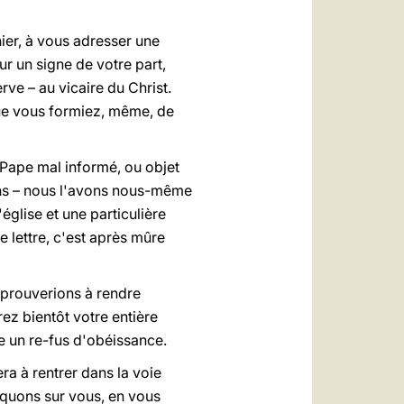
العربيّة
ier, à vous adresser une
中文
r un signe de votre part,
LATINE
rve – au vicaire du Christ.
que vous formiez, même, de
 Pape mal informé, ou objet
s – n
ο
us l'avons nous-même
glise et une particulière
 lettre, c'est après mûre
éprouverions à rendre
rez bientôt votre entière
e un re-fus d'obéissance.
ra à rentrer dans la voie
oquons sur vous, en vous