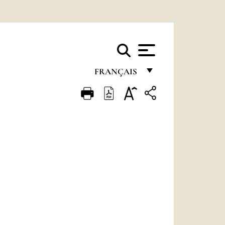
FRANÇAIS
FRANÇAIS
ENGLISH
ITALIANO
PORTUGUÊS
ESPAÑOL
DEUTSCH
POLSKI