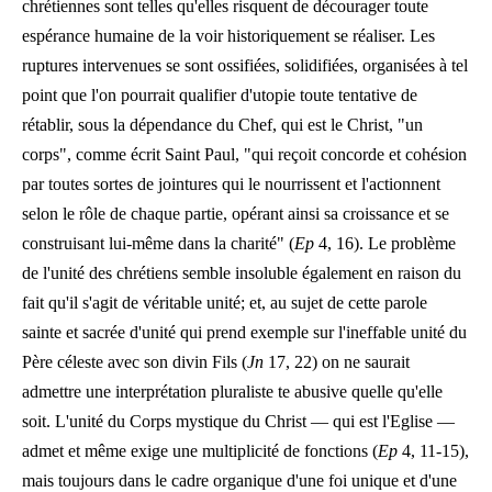
chrétiennes sont telles qu'elles risquent de décourager toute
espérance humaine de la voir historiquement se réaliser. Les
ruptures intervenues se sont ossifiées, solidifiées, organisées à tel
point que l'on pourrait qualifier d'utopie toute tentative de
rétablir, sous la dépendance du Chef, qui est le Christ, "un
corps", comme écrit Saint Paul, "qui reçoit concorde et cohésion
par toutes sortes de jointures qui le nourrissent et l'actionnent
selon le rôle de chaque partie, opérant ainsi sa croissance et se
construisant lui-même dans la charité" (
Ep
4, 16). Le problème
de l'unité des chrétiens semble insoluble également en raison du
fait qu'il s'agit de véritable unité; et, au sujet de cette parole
sainte et sacrée d'unité qui prend exemple sur l'ineffable unité du
Père céleste avec son divin Fils (
Jn
17, 22) on ne saurait
admettre une interprétation pluraliste te abusive quelle qu'elle
soit. L'unité du Corps mystique du Christ — qui est l'Eglise —
admet et même exige une multiplicité de fonctions (
Ep
4, 11-15),
mais toujours dans le cadre organique d'une foi unique et d'une