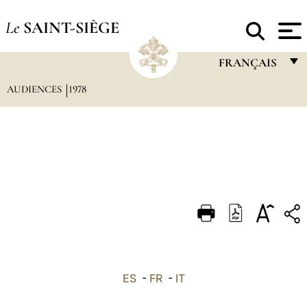
Le
SAINT-SIÈGE
FRANÇAIS
AUDIENCES
1978
FRANÇAIS
ENGLISH
ITALIANO
PORTUGUÊS
ESPAÑOL
DEUTSCH
POLSKI
العربيّة
ES
-
FR
-
IT
中文