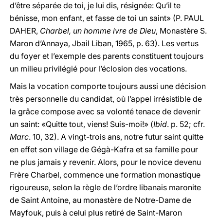
d’être séparée de toi, je lui dis, résignée: Qu’il te
bénisse, mon enfant, et fasse de toi un saint» (P. PAUL
DAHER,
Charbel, un homme ivre de Dieu
, Monastère S.
Maron d’Annaya, Jbail Liban, 1965, p. 63). Les vertus
du foyer et l’exemple des parents constituent toujours
un milieu privilégié pour l’éclosion des vocations.
Mais la vocation comporte toujours aussi une décision
très personnelle du candidat, où l’appel irrésistible de
la grâce compose avec sa volonté tenace de devenir
un saint: «Quitte tout, viens! Suis-moi!» (
Ibid
. p. 52; cfr.
Marc
. 10, 32). A vingt-trois ans, notre futur saint quitte
en effet son village de Gégà-Kafra et sa famille pour
ne plus jamais y revenir. Alors, pour le novice devenu
Frère Charbel, commence une formation monastique
rigoureuse, selon la règle de l’ordre libanais maronite
de Saint Antoine, au monastère de Notre-Dame de
Mayfouk, puis à celui plus retiré de Saint-Maron