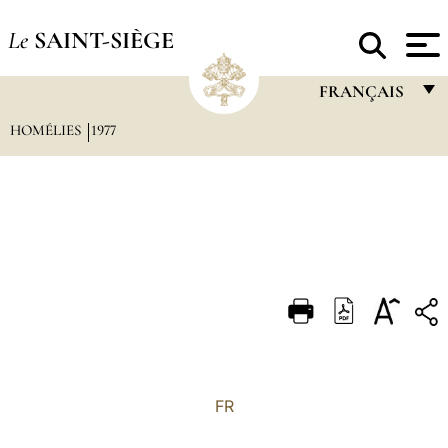
Le
SAINT-SIÈGE
FRANÇAIS
HOMÉLIES
1977
FRANÇAIS
ENGLISH
ITALIANO
PORTUGUÊS
ESPAÑOL
DEUTSCH
POLSKI
العربيّة
FR
中文