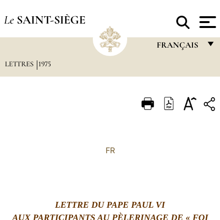
Le
SAINT-SIÈGE
FRANÇAIS
LETTRES
1975
FRANÇAIS
ENGLISH
ITALIANO
PORTUGUÊS
ESPAÑOL
FR
DEUTSCH
POLSKI
العربيّة
LETTRE DU PAPE PAUL VI
AUX PARTICIPANTS AU PÈLERINAGE DE « FOI
中文