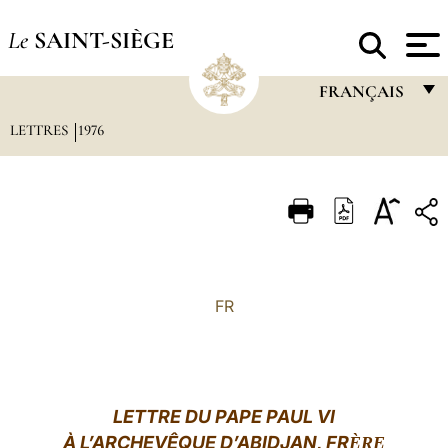
Le
SAINT-SIÈGE
FRANÇAIS
LETTRES
1976
FRANÇAIS
ENGLISH
ITALIANO
PORTUGUÊS
ESPAÑOL
FR
DEUTSCH
POLSKI
العربيّة
LETTRE DU PAPE PAUL VI
À L’ARCHEVÊQUE D’ABIDJAN, FR
中文
ÈRE