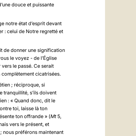
d’une douce et puissante
ge notre état d’esprit devant
 : celui de Notre regretté et
it de donner une signification
ous le voyez - de l’Église
 vers le passé. Ce serait
as complètement cicatrisées.
ien ; réciproque, si
tranquillité, s’ils doivent
en : « Quand donc, dit le
ntre toi, laisse là ton
résente ton offrande » (
Mt
5,
ais vers le présent, et
is ; nous préférons maintenant