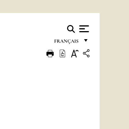
FRANÇAIS
FRANÇAIS
ENGLISH
ITALIANO
PORTUGUÊS
ESPAÑOL
DEUTSCH
POLSKI