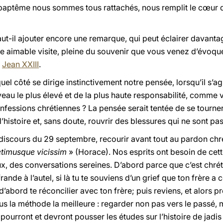
 le baptême nous sommes tous rattachés, nous remplit le cœur 
faut-il ajouter encore une remarque, qui peut éclairer davanta
e aimable visite, pleine du souvenir que vous venez d’évoquer
e
Jean XXIII
.
uel côté se dirige instinctivement notre pensée, lorsqu’il s’ag
iveau le plus élevé et de la plus haute responsabilité, comme v
nfessions chrétiennes ? La pensée serait tentée de se tourner
l’histoire et, sans doute, rouvrir des blessures qui ne sont p
iscours du 29 septembre, recourir avant tout au pardon chrét
timusque vicissim
» (Horace). Nos esprits ont besoin de cette 
, des conversations sereines. D’abord parce que c’est chréti
ande à l’autel, si là tu te souviens d’un grief que ton frère a co
 d’abord te réconcilier avec ton frère; puis reviens, et alors p
us la méthode la meilleure : regarder non pas vers le passé, m
s pourront et devront pousser les études sur l’histoire de jad