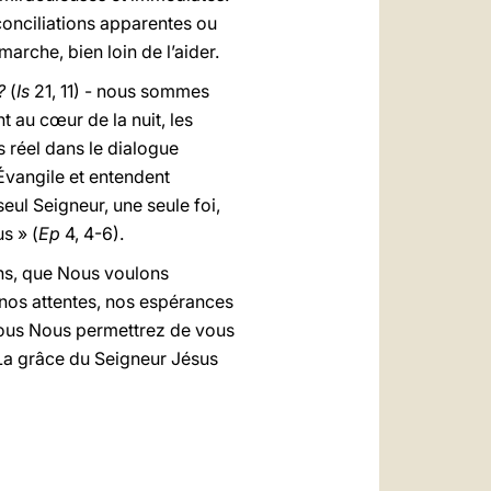
éconciliations apparentes ou
marche, bien loin de l’aider.
?
(
Is
21, 11) - nous sommes
t au cœur de la nuit, les
 réel dans le dialogue
Évangile et entendent
ul Seigneur, une seule foi,
s » (
Ep
4, 4-6).
ons, que Nous voulons
 nos attentes, nos espérances
 vous Nous permettrez de vous
La grâce du Seigneur Jésus