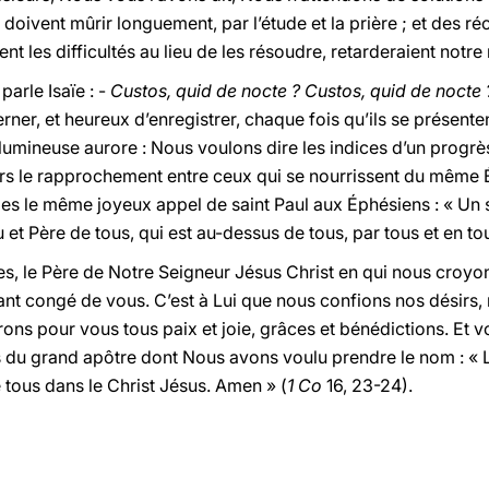
doivent mûrir longuement, par l’étude et la prière ; et des r
nt les difficultés au lieu de les résoudre, retarderaient notre 
parle Isaïe : -
Custos, quid de nocte ? Custos, quid de nocte 
ner, et heureux d’enregistrer, chaque fois qu’ils se présenten
lumineuse aurore : Nous voulons dire les indices d’un progrès
rs le rapprochement entre ceux qui se nourrissent du même 
es le même joyeux appel de saint Paul aux Éphésiens : « Un se
 et Père de tous, qui est au-dessus de tous, par tous et en tou
es, le Père de Notre Seigneur Jésus Christ en qui nous croy
ant congé de vous. C’est à Lui que nous confions nos désirs,
rons pour vous tous paix et joie, grâces et bénédictions. Et
 du grand apôtre dont Nous avons voulu prendre le nom : « 
 tous dans le Christ Jésus. Amen » (
1
Co
16, 23-24).