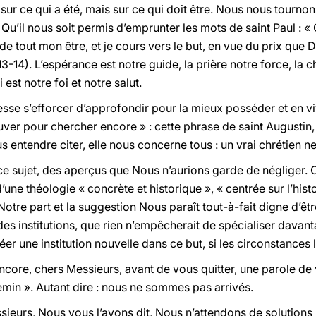
s sur ce qui a été, mais sur ce qui doit être. Nous nous tourn
. Qu’il nous soit permis d’emprunter les mots de saint Paul : «
u de tout mon être, et je cours vers le but, en vue du prix que 
13-14). L’espérance est notre guide, la prière notre force, la 
 est notre foi et notre salut.
 cesse s’efforcer d’approfondir pour la mieux posséder et en v
uver pour chercher encore » : cette phrase de saint Augustin,
s entendre citer, elle nous concerne tous : un vrai chrétien n
ce sujet, des aperçus que Nous n’aurions garde de négliger
ne théologie « concrète et historique », « centrée sur l’histo
Notre part et la suggestion Nous paraît tout-à-fait digne d’êt
des institutions, que rien n’empêcherait de spécialiser dava
er une institution nouvelle dans ce but, si les circonstances 
ore, chers Messieurs, avant de vous quitter, une parole de v
in ». Autant dire : nous ne sommes pas arrivés.
sieurs, Nous vous l’avons dit, Nous n’attendons de solutions