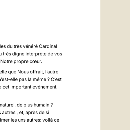
العربيّة
中文
LATINE
s du très vénéré Cardinal
u très digne interprète de vos
s Notre propre cœur.
le que Nous offrait, l’autre
 n’est-elle pas la même ? C’est
r à cet important événement,
 naturel, de plus humain ?
 autres ; et, après de si
er les uns autres: voilà ce