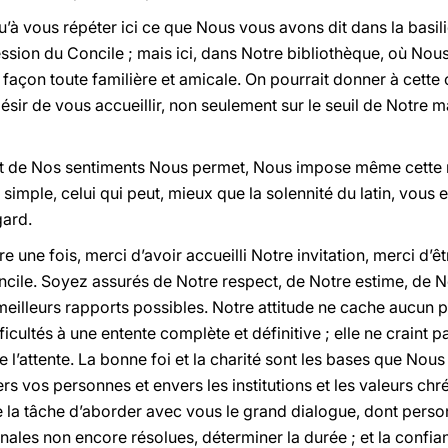
à vous répéter ici ce que Nous vous avons dit dans la basiliq
ession du Concile ; mais ici, dans Notre bibliothèque, où No
 façon toute familière et amicale. On pourrait donner à cette
ésir de vous accueillir, non seulement sur le seuil de Notre 
 et de Nos sentiments Nous permet, Nous impose même cette 
 simple, celui qui peut, mieux que la solennité du latin, vou
gard.
une fois, merci d’avoir accueilli Notre invitation, merci d’ê
ile. Soyez assurés de Notre respect, de Notre estime, de N
meilleurs rapports possibles. Notre attitude ne cache aucun 
ficultés à une entente complète et définitive ; elle ne craint p
e l’attente. La bonne foi et la charité sont les bases que Nous
s vos personnes et envers les institutions et les valeurs ch
e la tâche d’aborder avec vous le grand dialogue, dont person
nales non encore résolues, déterminer la durée ; et la confi