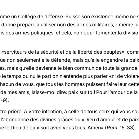
comme un Collège de défense. Puisse son existence même ne se
e donne prépare à utiliser non des armes militaires, - même ju
 mais des armes politiques, et cela, non pour fomenter la divisi
e «serviteurs de la sécurité et de la liberté des peuples», co
 Que non seulement elle défende, mais qu’elle engendre la paix
és, mais qu’elle devienne le bien commun de toute la grande 
e temps où nulle part on n’entende plus parler «ni de violen
 chacun de vous, que tous les hommes puissent faire leur cett
de mes amis, laisse-moi dire: paix sur toi! Pour l’amour de la
8-9).
otre prière. A votre intention, à celle de tous ceux qui vous s
l’abondance des divines grâces du «Dieu d’amour et de paix
e le Dieu de paix soit avec vous tous. Amen» (
Rom
. 15, 33).