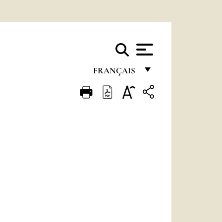
FRANÇAIS
FRANÇAIS
ENGLISH
ITALIANO
PORTUGUÊS
ESPAÑOL
DEUTSCH
POLSKI