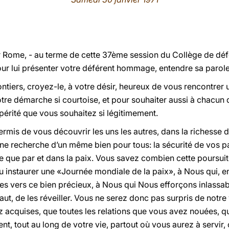
r Rome, - au terme de cette 37ème session du Collège de déf
our lui présenter votre déférent hommage, entendre sa parole
iers, croyez-le, à votre désir, heureux de vous rencontrer u
e démarche si courtoise, et pour souhaiter aussi à chacun d
spérité que vous souhaitez si légitimement.
rmis de vous découvrir les uns les autres, dans la richesse d
ne recherche d’un même bien pour tous: la sécurité de vos pa
e que par et dans la paix. Vous savez combien cette poursuite
u instaurer une «Journée mondiale de la paix», à Nous qui, 
mes vers ce bien précieux, à Nous qui Nous efforçons inlassab
 faut, de les réveiller. Vous ne serez donc pas surpris de notr
acquises, que toutes les relations que vous avez nouées, q
ent, tout au long de votre vie, partout où vous aurez à servir,