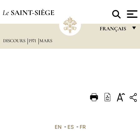
Le
SAINT-SIÈGE
FRANÇAIS
DISCOURS
1971
MARS
FRANÇAIS
ENGLISH
ITALIANO
PORTUGUÊS
ESPAÑOL
DEUTSCH
POLSKI
العربيّة
EN
-
ES
-
FR
中文