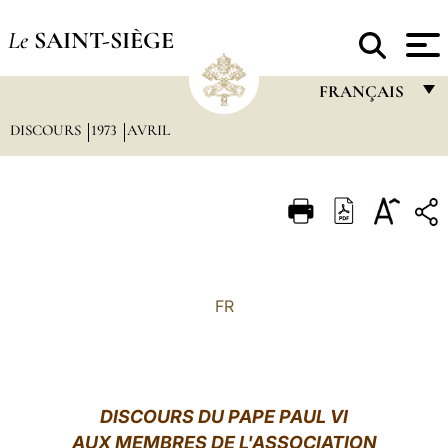
Le
SAINT-SIÈGE
FRANÇAIS
DISCOURS
1973
AVRIL
FRANÇAIS
ENGLISH
ITALIANO
PORTUGUÊS
ESPAÑOL
FR
DEUTSCH
POLSKI
العربيّة
DISCOURS DU PAPE PAUL VI
AUX MEMBRES DE L'ASSOCIATION
中文