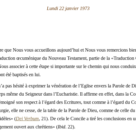
Lundi 22 janvier 1973
lière que Nous vous accueillons aujourd’hui et Nous vous remercions bie
raduction œcuménique du Nouveau Testament, partie de la «Traduction
us associer à cette étape si importante sur le chemin qui nous conduira v
nt été baptisés en lui.
 pas hésité à exprimer la vénération de l’Eglise envers la Parole de Di
rps même du Seigneur dans l’Eucharistie. Il affirme en effet, dans la Con
témoigné son respect à l’égard des Ecritures, tout comme à l’égard du 
urgie, elle ne cesse, de la table de la Parole de Dieu, comme de celle d
idèles» (
Dei Verbum
, 21). De cela le Concile a tiré les conclusions en u
argement ouvert aux chrétiens» (
Ibid
. 22).