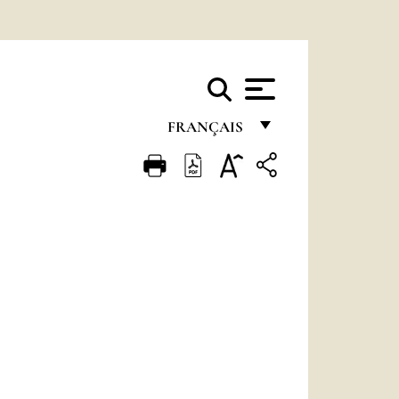
FRANÇAIS
FRANÇAIS
ENGLISH
ITALIANO
PORTUGUÊS
ESPAÑOL
DEUTSCH
POLSKI