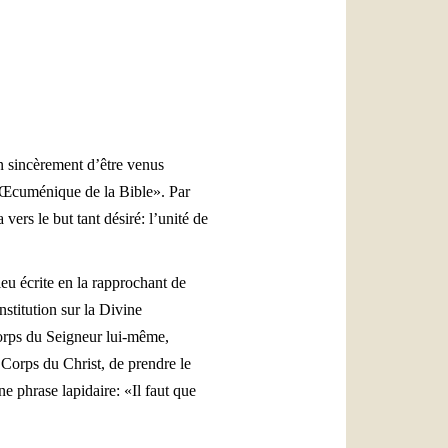
العربيّة
中文
LATINE
n sincèrement d’être venus
 Œcuménique de la Bible». Par
ers le but tant désiré: l’unité de
eu écrite en la rapprochant de
stitution sur la Divine
Corps du Seigneur lui-même,
u Corps du Christ, de prendre le
ne phrase lapidaire: «Il faut que