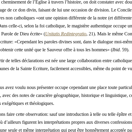
e cheminement de l’Eglise à travers l’histoire, on doit constater avec do
age de ce don divin, faisant de lui une occasion de division. Le Concil
ères non catholiques «ont une opinion différente de la notre (et différente
 Dans celle-ci, selon la foi catholique, le magistère authentique occupe u
a Parole de Dieu écrite» (
Unitatis Redintegratio
, 21). Mais le même Con
l’Ecriture: «Cependant les paroles divines sont, dans le dialogue moi-mêm
obtenir cette unité que le Sauveur offre à tous les hommes» (
Ibid
. 59).
tir de telles déclarations est née une large collaboration entre catholiqu
unes de la Sainte Ecriture, facilement accessibles, même du point de
 avez voulu nous présenter occupe cependant une place toute particulièr
avec des notes de caractère géographique, historique et linguistique, c
s exégétiques et théologiques.
 faire cette observation: sauf une introduction à telle ou telle épître et 
ù d’ailleurs figurent les interprétations propres aux diverses confessions
’une seule et même interprétation qui peut être honnêtement acceptée par 