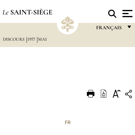
Le
SAINT-SIÈGE
FRANÇAIS
DISCOURS
1977
MAI
FRANÇAIS
ENGLISH
ITALIANO
PORTUGUÊS
ESPAÑOL
DEUTSCH
POLSKI
العربيّة
FR
中文