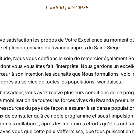
Lundi 10 juillet 1978
ve satisfaction les
propos de Votre Excellence au moment où 
 et plénipotentiaire du Rwanda auprès du Saint-Siège.
itude, Nous vous confions le soin de remercier également So
nt vous vous êtes fait l’interprète. Nous gardons un excelle
ur à son intention les souhaits que Nous formulions, voici
rogrès au service de toutes les populations rwandaises.
bassadeur, vous avez relevé plusieurs conditions de ce progr
 la mobilisation de toutes les forces vives du Rwanda pour une
ssources du pays de façon à assurer à sa dense population l
 de constater qu’à ce noble programme et sous l’impulsion
rmais collaborer, après les méritoires efforts qu’elles ont fa
ec vous que cette paix s’affermisse, que tous puissent en bé