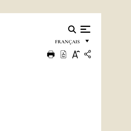
FRANÇAIS
FRANÇAIS
ENGLISH
ITALIANO
PORTUGUÊS
ESPAÑOL
DEUTSCH
POLSKI