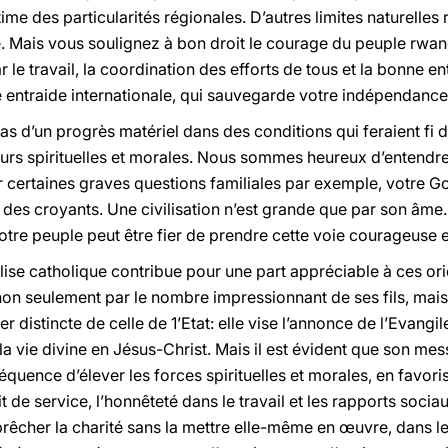
me des particularités régionales. D’autres limites naturelles re
 Mais vous soulignez à bon droit le courage du peuple rwan
ar le travail, la coordination des efforts de tous et la bonne e
e entraide internationale, qui sauvegarde votre indépendance
pas d’un progrès matériel dans des conditions qui feraient fi
leurs spirituelles et morales. Nous sommes heureux d’entendre 
r certaines graves questions familiales par exemple, votre 
des croyants. Une civilisation n’est grande que par son âme. 
re peuple peut être fier de prendre cette voie courageuse et
se catholique contribue pour une part appréciable à ces orie
n seulement par le nombre impressionnant de ses fils, mais p
 distincte de celle de 1’Etat: elle vise l’annonce de l’Evangile
a vie divine en Jésus-Christ. Mais il est évident que son mess
équence d’élever les forces spirituelles et morales, en favori
rit de service, l’honnêteté dans le travail et les rapports soci
t prêcher la charité sans la mettre elle-même en œuvre, dans le