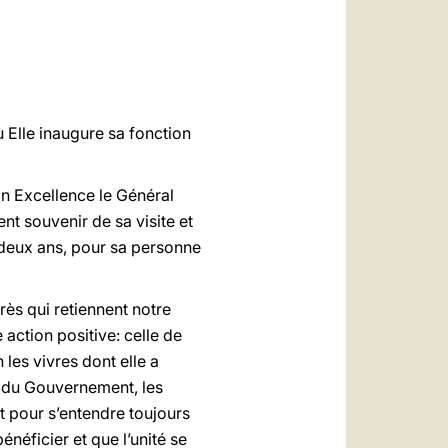
العربيّة
中文
LATINE
Elle inaugure sa fonction
n Excellence le Général
nt souvenir de sa visite et
 deux ans, pour sa personne
ès qui retiennent notre
 action positive: celle de
es vivres dont elle a
 du Gouvernement, les
it pour s’entendre toujours
néficier et que l’unité se