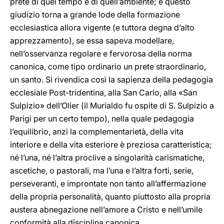
prete di quel tempo e di quell’ambiente; e questo
giudizio torna a grande lode della formazione
ecclesiastica allora vigente (e tuttora degna d’alto
apprezzamento), se essa sapeva modellare,
nell’osservanza regolare e fervorosa della norma
canonica, come tipo ordinario un prete straordinario,
un santo. Si rivendica così la sapienza della pedagogia
ecclesiale Post-tridentina, alla San Carlo, alla «San
Sulpizio» dell’Olier (il Murialdo fu ospite di S. Sulpizio a
Parigi per un certo tempo), nella quale pedagogia
l’equilibrio, anzi la complementarietà, della vita
interiore e della vita esteriore è preziosa caratteristica;
né l’una, né l’altra proclive a singolarità carismatiche,
ascetiche, o pastorali, ma l’una e l’altra forti, serie,
perseveranti, e improntate non tanto all’affermazione
della propria personalità, quanto piuttosto alla propria
austera abnegazione nell’amore a Cristo e nell’umile
conformità alla disciplina canonica.