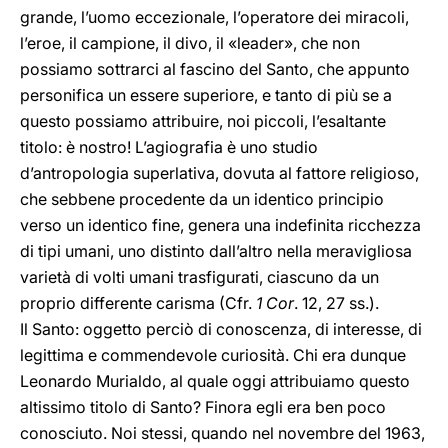
grande, l’uomo eccezionale, l’operatore dei miracoli,
l’eroe, il campione, il divo, il «leader», che non
possiamo sottrarci al fascino del Santo, che appunto
personifica un essere superiore, e tanto di più se a
questo possiamo attribuire, noi piccoli, l’esaltante
titolo: è nostro! L’agiografia è uno studio
d’antropologia superlativa, dovuta al fattore religioso,
che sebbene procedente da un identico principio
verso un identico fine, genera una indefinita ricchezza
di tipi umani, uno distinto dall’altro nella meravigliosa
varietà di volti umani trasfigurati, ciascuno da un
proprio differente carisma (Cfr.
1 Cor
. 12, 27 ss.).
Il Santo: oggetto perciò di conoscenza, di interesse, di
legittima e commendevole curiosità. Chi era dunque
Leonardo Murialdo, al quale oggi attribuiamo questo
altissimo titolo di Santo? Finora egli era ben poco
conosciuto. Noi stessi, quando nel novembre del 1963,