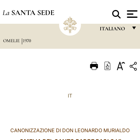
La
SANTA SEDE
ITALIANO
OMELIE
1970
FRANÇAIS
ENGLISH
ITALIANO
PORTUGUÊS
ESPAÑOL
IT
DEUTSCH
POLSKI
العربيّة
CANONIZZAZIONE DI DON LEONARDO MURIALDO
中文