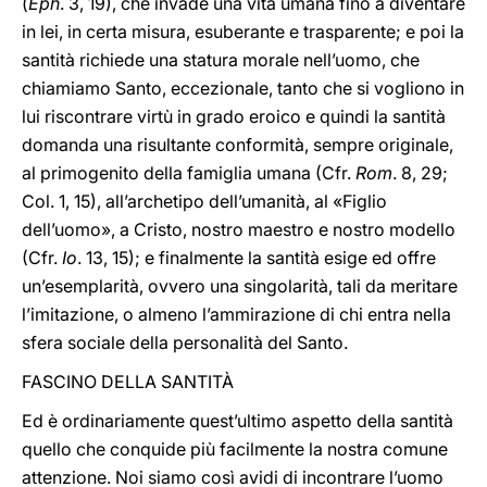
(
Eph
. 3, 19), che invade una vita umana fino a diventare
in lei, in certa misura, esuberante e trasparente; e poi la
santità richiede una statura morale nell’uomo, che
chiamiamo Santo, eccezionale, tanto che si vogliono in
lui riscontrare virtù in grado eroico e quindi la santità
domanda una risultante conformità, sempre originale,
al primogenito della famiglia umana (Cfr.
Rom
. 8, 29;
Col. 1, 15), all’archetipo dell’umanità, al «Figlio
dell’uomo», a Cristo, nostro maestro e nostro modello
(Cfr.
Io
. 13, 15); e finalmente la santità esige ed offre
un’esemplarità, ovvero una singolarità, tali da meritare
l’imitazione, o almeno l’ammirazione di chi entra nella
sfera sociale della personalità del Santo.
FASCINO DELLA SANTITÀ
Ed è ordinariamente quest’ultimo aspetto della santità
quello che conquide più facilmente la nostra comune
attenzione. Noi siamo così avidi di incontrare l’uomo