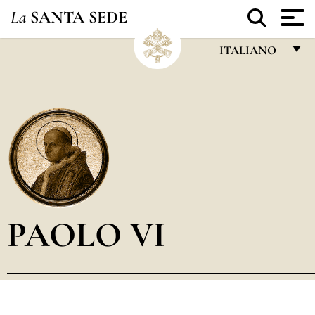
La
SANTA SEDE
ITALIANO
FRANÇAIS
ENGLISH
ITALIANO
PORTUGUÊS
ESPAÑOL
DEUTSCH
PAOLO VI
POLSKI
العربيّة
中文