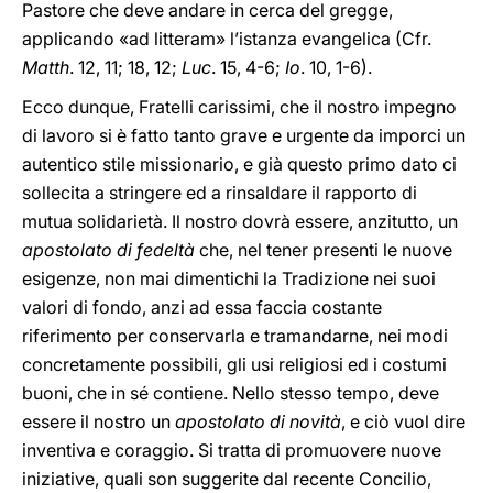
Pastore che deve andare in cerca del gregge,
applicando «ad litteram» l’istanza evangelica (Cfr.
Matth
. 12,
11; 18, 12;
Luc
. 15, 4-6;
Io
. 10, 1-6).
Ecco dunque, Fratelli carissimi, che il nostro impegno
di lavoro si è fatto tanto grave e urgente da imporci un
autentico stile missionario, e già questo primo dato ci
sollecita a stringere ed a rinsaldare il rapporto di
mutua solidarietà. Il nostro dovrà essere, anzitutto, un
apostolato di fedeltà
che, nel tener presenti le nuove
esigenze, non mai dimentichi la Tradizione nei suoi
valori di fondo, anzi ad essa faccia costante
riferimento per conservarla e tramandarne, nei modi
concretamente possibili, gli usi religiosi ed i costumi
buoni, che in sé contiene. Nello stesso tempo, deve
essere il nostro un
apostolato di
novità
, e ciò vuol dire
inventiva e coraggio. Si tratta di promuovere nuove
iniziative, quali son suggerite dal recente Concilio,