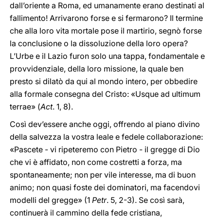
dall’oriente a Roma, ed umanamente erano destinati al
fallimento! Arrivarono forse e si fermarono? Il termine
che alla loro vita mortale pose il martirio, segnò forse
la conclusione o la dissoluzione della loro opera?
L’Urbe e il Lazio furon solo una tappa, fondamentale e
provvidenziale, della loro missione, la quale ben
presto si dilatò da qui al mondo intero, per obbedire
alla formale consegna del Cristo: «Usque ad ultimum
terrae» (
Act
. 1, 8).
Così dev’essere anche oggi, offrendo al piano divino
della salvezza la vostra leale e fedele collaborazione:
«Pascete - vi ripeteremo con Pietro - il gregge di Dio
che vi è affidato, non come costretti a forza, ma
spontaneamente; non per vile interesse, ma di buon
animo; non quasi foste dei dominatori, ma facendovi
modelli del gregge» (1
Petr
. 5, 2-3). Se così sarà,
continuerà il cammino della fede cristiana,