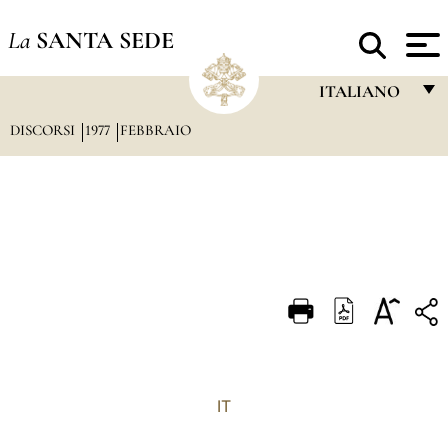
La
SANTA SEDE
ITALIANO
DISCORSI
1977
FEBBRAIO
FRANÇAIS
ENGLISH
ITALIANO
PORTUGUÊS
ESPAÑOL
DEUTSCH
POLSKI
العربيّة
IT
中文