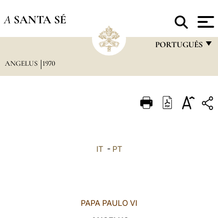
A
SANTA SÉ
PORTUGUÊS
ANGELUS
1970
FRANÇAIS
ENGLISH
ITALIANO
PORTUGUÊS
ESPAÑOL
IT
-
PT
DEUTSCH
POLSKI
العربيّة
PAPA PAULO VI
中文