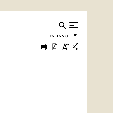
ITALIANO
FRANÇAIS
ENGLISH
ITALIANO
PORTUGUÊS
ESPAÑOL
DEUTSCH
POLSKI