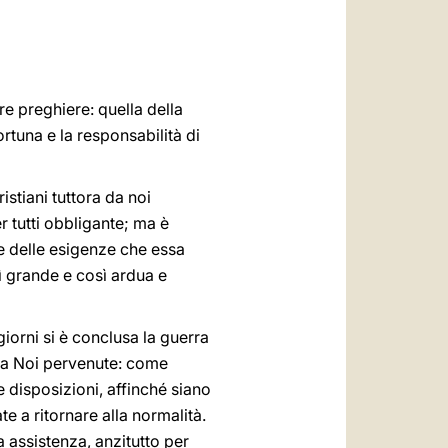
العربيّة
中文
LATINE
re preghiere: quella della
ortuna e la responsabilità di
ristiani tuttora da noi
 tutti obbligante; ma è
 e delle esigenze che essa
sì grande e così ardua e
iorni si è conclusa la guerra
e a Noi pervenute: come
 disposizioni, affinché siano
e a ritornare alla normalità.
 assistenza, anzitutto per