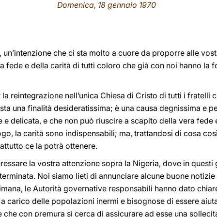
Domenica, 18 gennaio 1970
i, un’intenzione che ci sta molto a cuore da proporre alle vost
a fede e della carità di tutti coloro che già con noi hanno la f
la reintegrazione nell’unica Chiesa di Cristo di tutti i fratelli c
ta una finalità desideratissima; è una causa degnissima e per
e e delicata, e che non può riuscire a scapito della vera fede
logo, la carità sono indispensabili; ma, trattandosi di cosa co
ttutto ce la potrà ottenere.
essare la vostra attenzione sopra la Nigeria, dove in questi g
 terminata. Noi siamo lieti di annunciare alcune buone notizi
mana, le Autorità governative responsabili hanno dato chiare
a carico delle popolazioni inermi e bisognose di essere aiutat
e che con premura si cerca di assicurare ad esse una sollecita