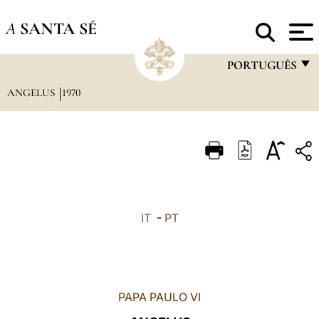
A
SANTA SÉ
PORTUGUÊS
ANGELUS
1970
FRANÇAIS
ENGLISH
ITALIANO
PORTUGUÊS
ESPAÑOL
IT
-
PT
DEUTSCH
POLSKI
العربيّة
PAPA PAULO VI
中文