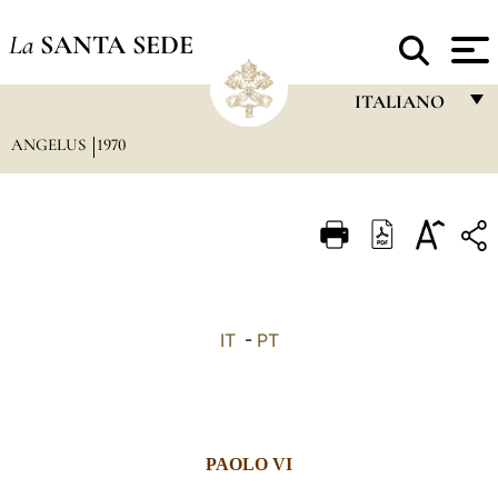
La
SANTA SEDE
ITALIANO
ANGELUS
1970
FRANÇAIS
ENGLISH
ITALIANO
PORTUGUÊS
ESPAÑOL
IT
-
PT
DEUTSCH
POLSKI
العربيّة
PAOLO VI
中文