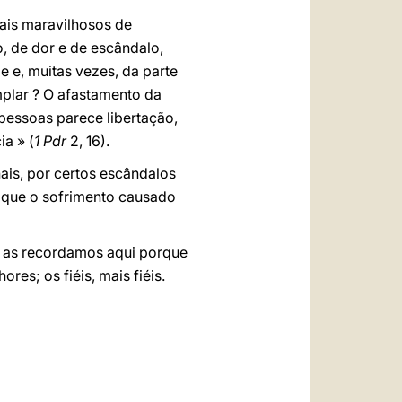
nais maravilhosos de
o, de dor e de escândalo,
e e, muitas vezes, da parte
mplar ? O afastamento da
pessoas parece libertação,
ia » (
1 Pdr
2, 16).
ais, por certos escândalos
o que o sofrimento causado
m as recordamos aqui porque
es; os fiéis, mais fiéis.