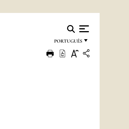
PORTUGUÊS
FRANÇAIS
ENGLISH
ITALIANO
PORTUGUÊS
ESPAÑOL
DEUTSCH
POLSKI