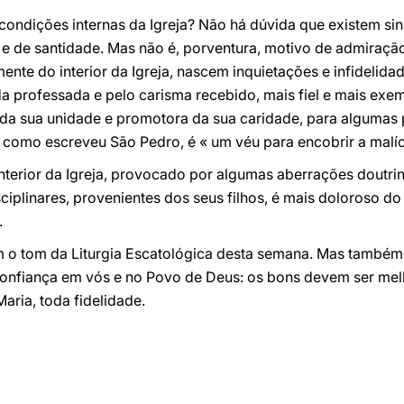
condições internas da Igreja? Não há dúvida que existem si
de e de santidade. Mas não é, porventura, motivo de admiraçã
ente do interior da Igreja, nascem inquietações e infidelidad
da professada e pelo carisma recebido, mais fiel e mais exe
 da sua unidade e promotora da sua caridade, para algumas 
, como escreveu São Pedro, é « um véu para encobrir a malíc
nterior da Igreja, provocado por algumas aberrações doutrin
ciplinares, provenientes dos seus filhos, é mais doloroso d
.
em o tom da Liturgia Escatológica desta semana. Mas també
nfiança em vós e no Povo de Deus: os bons devem ser melhor
aria, toda fidelidade.