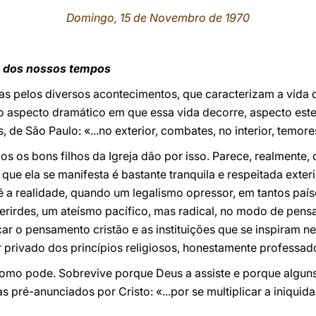
Domingo, 15 de Novembro de 1970
ja dos nossos tempos
 pelos diversos acontecimentos, que caracterizam a vida da
o aspecto dramático em que essa vida decorre, aspecto este
 de São Paulo: «...no exterior, combates, no interior, temores
 os bons filhos da Igreja dão por isso. Parece, realmente, 
m que ela se manifesta é bastante tranquila e respeitada exter
l é a realidade, quando um legalismo opressor, em tantos paí
eferirdes, um ateísmo pacífico, mas radical, no modo de pensa
ar o pensamento cristão e as instituições que se inspiram ne
r privado dos princípios religiosos, honestamente professad
a como pode. Sobrevive porque Deus a assiste e porque alguns
s pré-anunciados por Cristo: «...por se multiplicar a iniquida