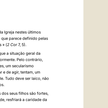
العربيّة
中文
LATINE
 Igreja nestes últimos
 que parece definido pelas
 » (
2 Cor
7, 5).
que a situação geral da
iormente. Pelo contrário,
ses, um secularismo
r e de agir, tentam, um
le. Tudo deve ser laico, não
os.
 dos seus filhos são fortes,
de, resfriará a caridade da