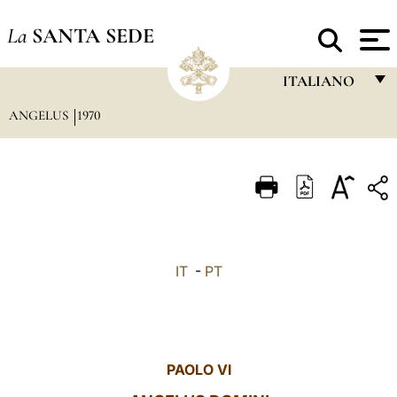
La
SANTA SEDE
ITALIANO
ANGELUS
1970
FRANÇAIS
ENGLISH
ITALIANO
PORTUGUÊS
ESPAÑOL
IT
-
PT
DEUTSCH
POLSKI
العربيّة
PAOLO VI
中文