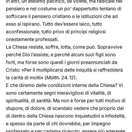
in altri, un ateismo pacifico, se volete, ma radicale nel
pensiero e nel costume un po’ dappertutto tentano di
soffocare il pensiero cristiano e le istituzioni che ad
esso si ispirano. Tutto dev’essere laico, tutto
aconfessionale, tutto privo di principi religiosi
onestamente professati.
La Chiesa resiste, soffre, lotta, come può. Sopravvive
perché Dio l’assiste, e perché alcuni suoi figli sono
forti, ma forse sono questi i giorni preannunciati da
Cristo: «Per il moltiplicarsi delle iniquità si raffredderà
la carità di molti» (
Matth
. 24. 12).
E che diremo delle condizioni interne della Chiesa? Vi
sono certamente segni meravigliosi di vitalità, di
spiritualità, di santità. Ma non è forse per tutti motivo di
stupore, di dolore, di scandalo vedere che proprio dal
di dentro della Chiesa nascono inquietudini e infedeltà,
e spesso da parte di chi dovrebbe, per impegno
professato e per carisma ricevuto, essere più aderente