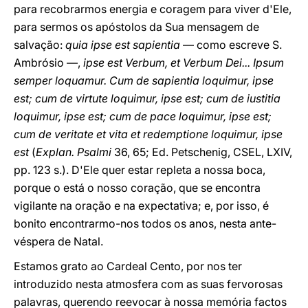
para recobrarmos energia e coragem para viver d'Ele,
para sermos os apóstolos da Sua mensagem de
salvação:
quia ipse est sapientia
— como escreve S.
Ambrósio —,
ipse est Verbum, et Verbum Dei... Ipsum
semper loquamur. Cum de sapientia loquimur, ipse
est; cum de virtute loquimur, ipse est; cum de iustitia
loquimur, ipse est; cum de pace loquimur, ipse est;
cum de veritate et vita et redemptione loquimur, ipse
est
(
Explan. Psalmi
36, 65; Ed. Petschenig, CSEL, LXIV,
pp. 123 s.). D'Ele quer estar repleta a nossa boca,
porque o está o nosso coração, que se encontra
vigilante na oração e na expectativa; e, por isso, é
bonito encontrarmo-nos todos os anos, nesta ante-
véspera de Natal.
Estamos grato ao Cardeal Cento, por nos ter
introduzido nesta atmosfera com as suas fervorosas
palavras, querendo reevocar à nossa memória factos