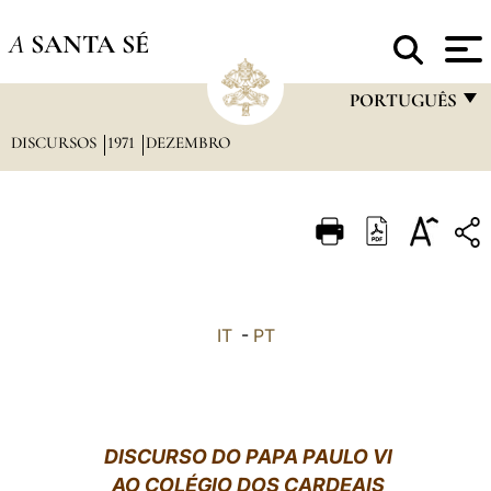
A
SANTA SÉ
PORTUGUÊS
DISCURSOS
1971
DEZEMBRO
FRANÇAIS
ENGLISH
ITALIANO
PORTUGUÊS
ESPAÑOL
IT
-
PT
DEUTSCH
POLSKI
العربيّة
DISCURSO DO PAPA PAULO VI
AO COLÉGIO DOS CARDEAIS
中文