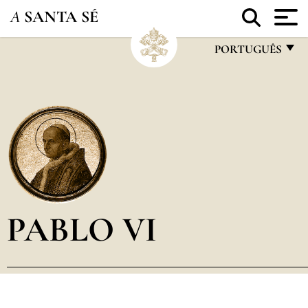
A
SANTA SÉ
PORTUGUÊS
FRANÇAIS
ENGLISH
ITALIANO
PORTUGUÊS
ESPAÑOL
DEUTSCH
PABLO VI
POLSKI
العربيّة
中文