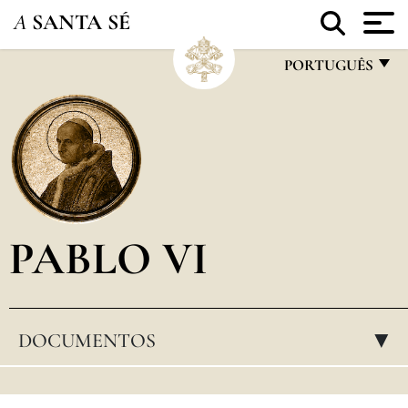
A
SANTA SÉ
PORTUGUÊS
FRANÇAIS
ENGLISH
ITALIANO
PORTUGUÊS
PABLO VI
ESPAÑOL
DEUTSCH
POLSKI
DOCUMENTOS
▸
العربيّة
中文