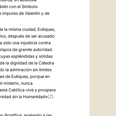
mbién con el Símbolo
s impuras de Valentín y de
de la misma ciudad, Eutiques,
ios, después de ser acusado
 sido una injusticia contra
bispos de grande autoridad.
cuyas espléndidas y sólidas
 de la dignidad de la Cátedra
o la admiración sin límites
res de Eutiques, porque en
el misterio, nunca
lesia Católica vive y prospera
ivinidad sin la Humanidad»
[7]
.
o Pontífice, apelando a las