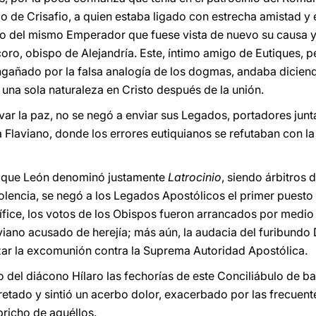
o de Crisafio, a quien estaba ligado con estrecha amistad y
o del mismo Emperador que fuese vista de nuevo su causa y 
oro, obispo de Alejandría. Este, íntimo amigo de Eutiques, p
gañado por la falsa analogía de los dogmas, andaba diciend
una sola naturaleza en Cristo después de la unión.
r la paz, no se negó a enviar sus Legados, portadores junt
 a Flaviano, donde los errores eutiquianos se refutaban con l
, que León denominó justamente
Latrocinio
, siendo árbitros
olencia, se negó a los Legados Apostólicos el primer puesto 
tífice, los votos de los Obispos fueron arrancados por med
viano acusado de herejía; más aún, la audacia del furibundo 
zar la excomunión contra la Suprema Autoridad Apostólica.
el diácono Hílaro las fechorías de este Conciliábulo de ba
etado y sintió un acerbo dolor, exacerbado por las frecuent
richo de aquéllos.