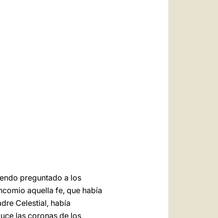
العربيّة
中文
LATINE
biendo preguntado a los
ncomio aquella fe, que había
dre Celestial, había
duce las coronas de los