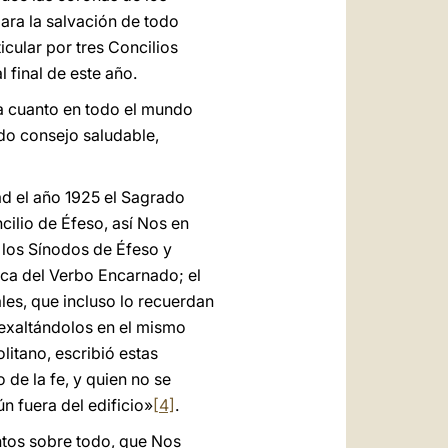
para la salvación de todo
cular por tres Concilios
 final de este año.
ma cuanto en todo el mundo
odo consejo saludable,
ad el año 1925 el Sagrado
ilio de Éfeso, así Nos en
 los Sínodos de Éfeso y
ica del Verbo Encarnado; el
ales, que incluso lo recuerdan
 exaltándolos en el mismo
litano, escribió estas
de la fe, y quien no se
n fuera del edificio»
[4]
.
ntos sobre todo, que Nos