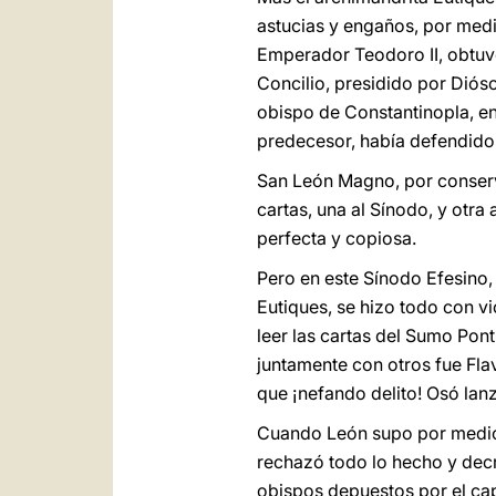
astucias y engaños, por medi
Emperador Teodoro II, obtuv
Concilio, presidido por Diósc
obispo de Constantinopla, en
predecesor, había defendido 
San León Magno, por conserva
cartas, una al Sínodo, y otra
perfecta y copiosa.
Pero en este Sínodo Efesino
Eutiques, se hizo todo con vi
leer las cartas del Sumo Pon
juntamente con otros fue Fla
que ¡nefando delito! Osó lan
Cuando León supo por medio d
rechazó todo lo hecho y decr
obispos depuestos por el cap