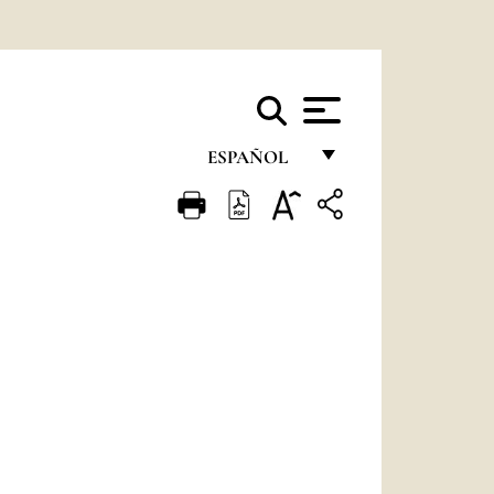
ESPAÑOL
FRANÇAIS
ENGLISH
ITALIANO
PORTUGUÊS
ESPAÑOL
DEUTSCH
POLSKI