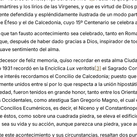
mártires y los lirios de las Vírgenes, y que es virtud de Dios 
ente defendida y espléndidamente ilustrada de un modo parti
e Éfeso y el de Calcedonia, cuyo 15º Centenario se celebra al
o que tan fausto acontecimiento sea celebrado, tanto en Ro
 que, después de haber dado gracias a Dios, inspirador de t
ave sentimiento del alma.
decesor de feliz memoria, quiso recordar en esta alma Ciud
o 1931 recordó en la Encíclica
Lux veritatis
[3]
el Sagrado Conc
o e interés recordamos el Concilio de Calcedonia; puesto que
mente unidos entre sí por lo que respecta a la unión hipostát
üedad, fueron tenidos en grande honor, tanto entre los Orient
os Occidentales, como atestigua San Gregorio Magno, el cual
Concilios Ecuménicos, es decir, el Niceno y el Constantinopo
éstos, como sobre una cuadrada piedra, se eleva el edificio 
 sea su vida y su acción, aunque parezca una piedra, yace aú
e este acontecimiento y sus circunstancias, resaltan dos pu