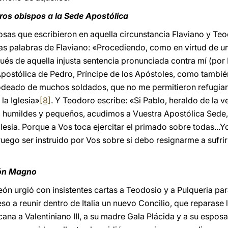
ros obispos a la Sede Apostólica
sas que escribieron en aquella circunstancia Flaviano y Te
 las palabras de Flaviano: «Procediendo, como en virtud de u
ués de aquella injusta sentencia pronunciada contra mí (por
Apostólica de Pedro, Príncipe de los Apóstoles, como tambié
odeado de muchos soldados, que no me permitieron refugiarm
la Iglesia»
[8]
. Y Teodoro escribe: «Si Pablo, heraldo de la v
 humildes y pequeños, acudimos a Vuestra Apostólica Sede,
glesia. Porque a Vos toca ejercitar el primado sobre todas...Y
uego ser instruido por Vos sobre si debo resignarme a sufrir
]
eón Magno
León urgió con insistentes cartas a Teodosio y a Pulqueria pa
eso a reunir dentro de Italia un nuevo Concilio, que reparase 
icana a Valentiniano III, a su madre Gala Plácida y a su espo