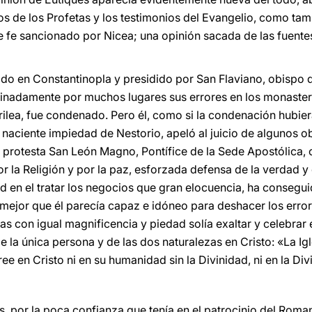
os de los Profetas y los testimonios del Evangelio, como ta
 fe sancionado por Nicea; una opinión sacada de las fuente
nido en Constantinopla y presidido por San Flaviano, obispo 
nadamente por muchos lugares sus errores en los monaster
ilea, fue condenado. Pero él, como si la condenación hubiera
naciente impiedad de Nestorio, apeló al juicio de algunos o
 protesta San León Magno, Pontífice de la Sede Apostólica, 
 por la Religión y por la paz, esforzada defensa de la verdad y
 en el tratar los negocios que gran elocuencia, ha conseguid
 mejor que él parecía capaz e idóneo para deshacer los erro
as con igual magnificencia y piedad solía exaltar y celebrar 
 la única persona y de las dos naturalezas en Cristo: «La Ig
cree en Cristo ni en su humanidad sin la Divinidad, ni en la D
, por la poca confianza que tenía en el patrocinio del Roman