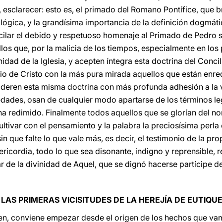
esclarecer: esto es, el primado del Romano Pontífice, que br
lógica, y la grandísima importancia de la definición dogmáti
ilar el debido y respetuoso homenaje al Primado de Pedro s
os que, por la malicia de los tiempos, especialmente en los 
idad de la Iglesia, y acepten íntegra esta doctrina del Conci
io de Cristo con la más pura mirada aquellos que están enre
sideren esta misma doctrina con más profunda adhesión a la
ades, osan de cualquier modo apartarse de los términos leg
 ha redimido. Finalmente todos aquellos que se glorían del 
ultivar con el pensamiento y la palabra la preciosísima perl
n que falte lo que vale más, es decir, el testimonio de la prop
ericordia, todo lo que sea disonante, indigno y reprensible, 
par de la divinidad de Aquel, que se dignó hacerse partícipe 
. LAS PRIMERAS VICISITUDES DE LA HEREJÍA DE EUTIQU
en, conviene empezar desde el origen de los hechos que vamo