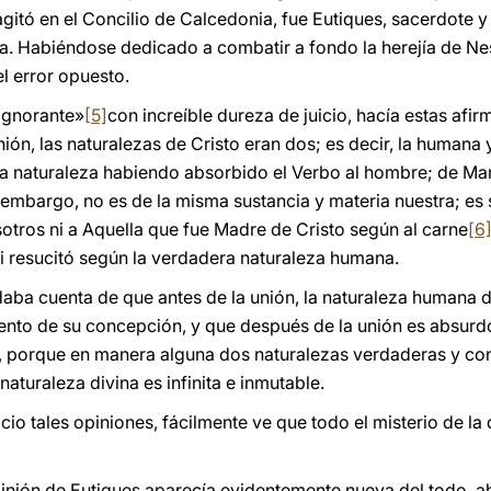
agitó en el Concilio de Calcedonia, fue Eutiques, sacerdote 
a. Habiéndose dedicado a combatir a fondo la herejía de Ne
l error opuesto.
ignorante»
[5]
con increíble dureza de juicio, hacía estas afir
ón, las naturalezas de Cristo eran dos; es decir, la humana 
a naturaleza habiendo absorbido el Verbo al hombre; de Marí
n embargo, no es de la misma sustancia y materia nuestra; es
otros ni a Aquella que fue Madre de Cristo según al carne
[6
ni resucitó según la verdadera naturaleza humana.
daba cuenta de que antes de la unión, la naturaleza humana d
ento de su concepción, y que después de la unión es absurd
a, porque en manera alguna dos naturalezas verdaderas y co
naturaleza divina es infinita e inmutable.
cio tales opiniones, fácilmente ve que todo el misterio de l
opinión de Eutiques aparecía evidentemente nueva del todo, a