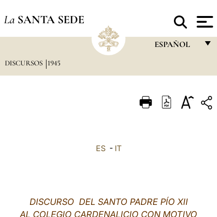
La
SANTA SEDE
ESPAÑOL
DISCURSOS
1945
FRANÇAIS
ENGLISH
ITALIANO
PORTUGUÊS
ESPAÑOL
ES
-
IT
DEUTSCH
POLSKI
العربيّة
DISCURSO DEL SANTO PADRE PÍO XII
AL COLEGIO CARDENALICIO CON MOTIVO
中文