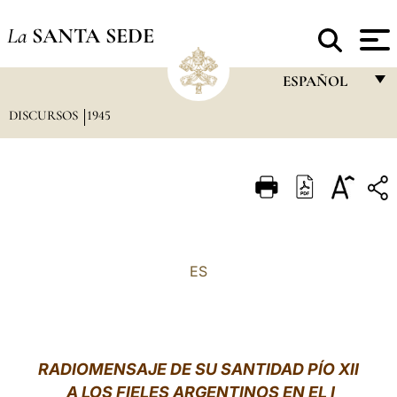
La
SANTA SEDE
ESPAÑOL
DISCURSOS
1945
FRANÇAIS
ENGLISH
ITALIANO
PORTUGUÊS
ESPAÑOL
ES
DEUTSCH
POLSKI
العربيّة
RADIOMENSAJE DE SU SANTIDAD PÍO XII
A LOS FIELES ARGENTINOS EN EL I
中文