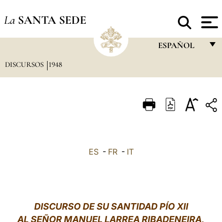
La
SANTA SEDE
ESPAÑOL
DISCURSOS
1948
FRANÇAIS
ENGLISH
ITALIANO
PORTUGUÊS
ESPAÑOL
ES
-
FR
-
IT
DEUTSCH
POLSKI
العربيّة
DISCURSO DE SU SANTIDAD PÍO XII
AL SEÑOR MANUEL LARREA RIBADENEIRA,
中文