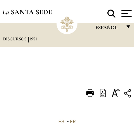
La
SANTA SEDE
ESPAÑOL
DISCURSOS
1951
FRANÇAIS
ENGLISH
ITALIANO
PORTUGUÊS
ESPAÑOL
DEUTSCH
POLSKI
العربيّة
ES
-
FR
中文