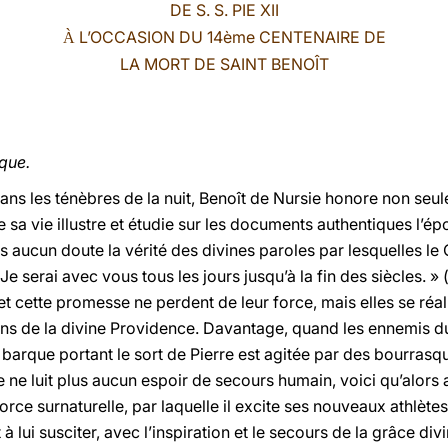
DE S. S. PIE XII
L’OCCASION DU 14ème CENTENAIRE DE
À
LA MORT DE SAINT BENOÎT
ique.
 les ténèbres de la nuit, Benoît de Nursie honore non seuleme
ve sa vie illustre et étudie sur les documents authentiques l’é
ns aucun doute la vérité des divines paroles par lesquelles le 
 Je serai avec vous tous les jours jusqu’à la fin des siècles. » 
 cette promesse ne perdent de leur force, mais elles se réal
ains de la divine Providence. Davantage, quand les ennemis d
 barque portant le sort de Pierre est agitée par des bourrasq
e ne luit plus aucun espoir de secours humain, voici qu’alors a
rce surnaturelle, par laquelle il excite ses nouveaux athlèt
t à lui susciter, avec l’inspiration et le secours de la grâce di