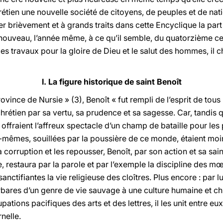
étien une nouvelle société de citoyens, de peuples et de natio
r brièvement et à grands traits dans cette Encyclique la part
enouveau, l’année même, à ce qu’il semble, du quatorzième cen
 travaux pour la gloire de Dieu et le salut des hommes, il ch
I. La figure historique de saint Benoît
ince de Nursie » (3), Benoît « fut rempli de l’esprit de tous le
tien par sa vertu, sa prudence et sa sagesse. Car, tandis que 
pe offraient l’affreux spectacle d’un champ de bataille pour les
-mêmes, souillées par la poussière de ce monde, étaient moins 
la corruption et les repousser, Benoît, par son action et sa sa
se, restaura par la parole et par l’exemple la discipline des m
 sanctifiantes la vie religieuse des cloîtres. Plus encore : par 
arbares d’un genre de vie sauvage à une culture humaine et chr
upations pacifiques des arts et des lettres, il les unit entre eux
rnelle.