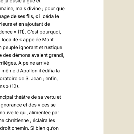
e jalousie aiguë et
umaine, mais divine ; pour que
ge de ses fils, « il céda le
rieurs et en ajoutant de
dence » (11). C’est pourquoi,
 la localité « appelée Mont
n peuple ignorant et rustique
lte des démons avaient grandi,
crilèges. A peine arrivé
e même d’Apollon il édifia la
oratoire de S. Jean ; enfin,
ns » (12).
ncipal théâtre de sa vertu et
ignorance et des vices se
 nouvelle qui, alimentée par
e chrétienne ; éclaira les
e droit chemin. Si bien qu’on