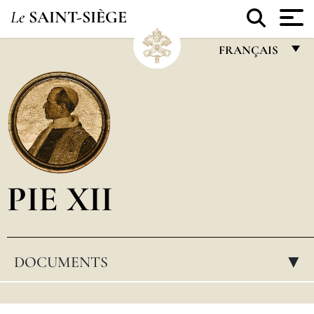
Le
SAINT-SIÈGE
FRANÇAIS
FRANÇAIS
ENGLISH
ITALIANO
PORTUGUÊS
PIE XII
ESPAÑOL
DEUTSCH
POLSKI
DOCUMENTS
▸
العربيّة
中文