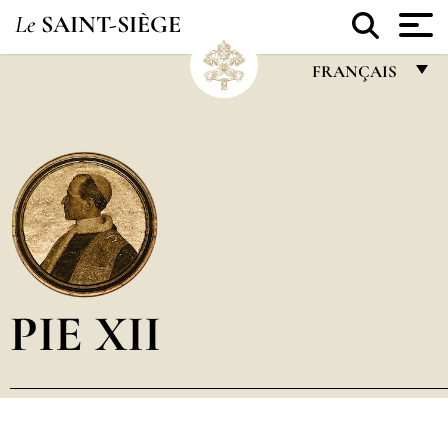
Le
SAINT-SIÈGE
FRANÇAIS
FRANÇAIS
ENGLISH
ITALIANO
PORTUGUÊS
ESPAÑOL
DEUTSCH
PIE XII
POLSKI
العربيّة
中文