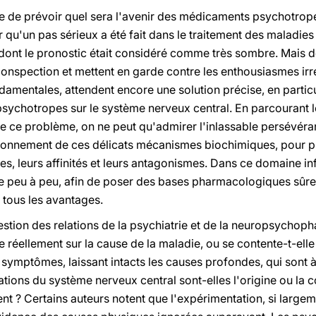
uelle de prévoir quel sera l'avenir des médicaments psychotrop
 qu'un pas sérieux a été fait dans le traitement des maladies
 dont le pronostic était considéré comme très sombre. Mais d
irconspection et mettent en garde contre les enthousiasmes irr
ndamentales, attendent encore une solution précise, en particu
sychotropes sur le système nerveux central. En parcourant 
e ce problème, on ne peut qu'admirer l'inlassable persévér
tionnement de ces délicats mécanismes biochimiques, pour pré
es, leurs affinités et leurs antagonismes. Dans ce domaine i
ère peu à peu, afin de poser des bases pharmacologiques sûre
a tous les avantages.
question des relations de la psychiatrie et de la neuropsycho
 réellement sur la cause de la maladie, ou se contente-t-elle
s symptômes, laissant intacts les causes profondes, qui sont à
rations du système nerveux central sont-elles l'origine ou l
t ? Certains auteurs notent que l'expérimentation, si larg