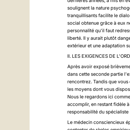
dernières années, a mis en é
soulignent la nature psychog
tranquillisants facilite le d
social obtenue grâce à eux ne
personnalité qu'il faut redress
liberté. Il y aurait plutôt d
extérieur et une adaptation sup
II. LES EXIGENCES DE L'O
Après avoir exposé brièvem
dans cette seconde partie l'
rencontrez. Tandis que vous 
les moyens dont vous dispos
Nous le regardons ici comme 
accomplir, en restant fidèle 
responsabilité du spécialist
Le médecin consciencieux épr
contenter de règles empiriq