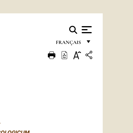
FRANÇAIS
FRANÇAIS
ENGLISH
ITALIANO
PORTUGUÊS
ESPAÑOL
DEUTSCH
POLSKI
E
COLOGICUM