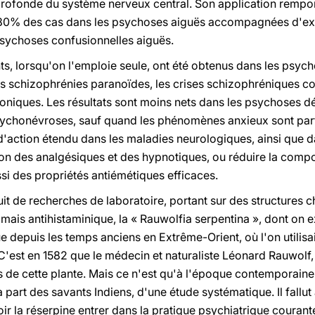
rofonde du système nerveux central. Son application rempo
n 80% des cas dans les psychoses aiguës accompagnées d'exc
psychoses confusionnelles aiguës.
ants, lorsqu'on l'emploie seule, ont été obtenus dans les ps
les schizophrénies paranoïdes, les crises schizophréniques con
hroniques. Les résultats sont moins nets dans les psychoses 
sychonévroses, sauf quand les phénomènes anxieux sont part
action étendu dans les maladies neurologiques, ainsi que da
tion des analgésiques et des hypnotiques, ou réduire la com
si des propriétés antiémétiques efficaces.
uit de recherches de laboratoire, portant sur des structures ch
 mais antihistaminique, la « Rauwolfia serpentina », dont on e
nue depuis les temps anciens en Extrême-Orient, où l'on utilisa
C'est en 1582 que le médecin et naturaliste Léonard Rauwolf,
de cette plante. Mais ce n'est qu'à l'époque contemporaine, 
la part des savants Indiens, d'une étude systématique. Il fallu
ir la réserpine entrer dans la pratique psychiatrique courant