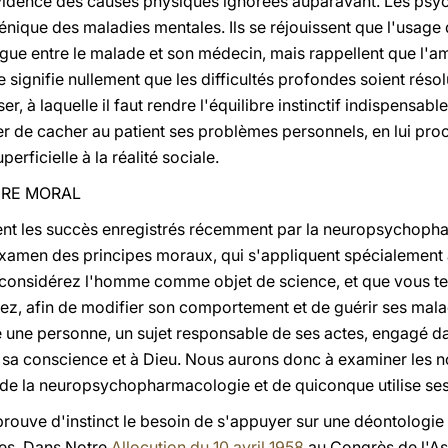
vidence des causes physiques ignorées auparavant. Les psych
énique des maladies mentales. Ils se réjouissent que l'usag
ialogue entre le malade et son médecin, mais rappellent que l
 signifie nullement que les difficultés profondes soient résol
er, à laquelle il faut rendre l'équilibre instinctif indispensab
anger de cacher au patient ses problèmes personnels, en lui pr
erficielle à la réalité sociale.
RDRE MORAL
ent les succès enregistrés récemment par la neuropsychop
examen des principes moraux, qui s'appliquent spécialement 
considérez l'homme comme objet de science, et que vous tent
ez, afin de modifier son comportement et de guérir ses mala
une personne, un sujet responsable de ses actes, engagé dan
à sa conscience et à Dieu. Nous aurons donc à examiner les n
e de la neuropsychopharmacologie et de quiconque utilise ses
ouve d'instinct le besoin de s'appuyer sur une déontologie 
ues. Dans Notre
Allocution du 10 avril 1958
au Congrès de l'Ass