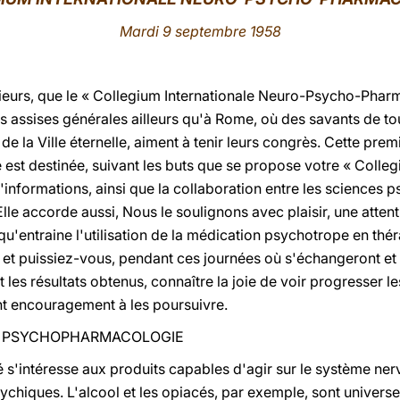
Mardi 9 septembre 1958
ieurs, que le « Collegium Internationale Neuro-Psycho-Phar
s assises générales ailleurs qu'à Rome, où des savants de tout
e la Ville éternelle, aiment à tenir leurs congrès. Cette prem
t destinée, suivant les buts que se propose votre « Colleg
'informations, ainsi que la collaboration entre les science
lle accorde aussi, Nous le soulignons avec plaisir, une attent
'entraine l'utilisation de la médication psychotrope en thér
 et puissiez-vous, pendant ces journées où s'échangeront et
 les résultats obtenus, connaître la joie de voir progresser l
ant encouragement à les poursuivre.
LA PSYCHOPHARMACOLOGIE
 s'intéresse aux produits capables d'agir sur le système ner
sychiques. L'alcool et les opiacés, par exemple, sont univer