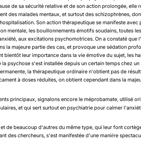
use de sa sécurité relative et de son action prolongée, elle 
ent des malades mentaux, et surtout des schizophrènes, don
ospitalisation. Son action thérapeutique se manifeste avec p
on mentale, les bouillonnements émotifs soudains, toutes les 
'anxiété, aux excitations psychomotrices. On a constaté que l'
 la majeure partie des cas, et provoque une sédation profond
ientôt leur importance dans la vie émotive du sujet, les hal
e la psychose s'est installée depuis un certain temps chez un 
rmanente, la thérapeutique ordinaire n'obtient pas de résultat
ament à doses réduites, on obtient cependant dans la majeur
nts principaux, signalons encore le méprobamate, utilisé or
aires, et qui sert surtout en psychiatrie pour calmer l'anxié
 et de beaucoup d'autres du même type, qui leur font cortège
sant des chercheurs, s'est manifestée d'une mani
re spectacul
è