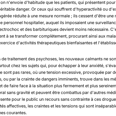
'on n'envoie d'habitude que les patients, qui présentent pour
éritable danger. Or ceux qui souffrent d'hyperactivité ou d'ex
agérée réduite à une mesure normale ; ils cessent d'être u
 le personnel hospitalier, auquel ils imposaient une surveilla
lectrochoc et des barbituriques devient moins nécessaire. C'
i vient à se transformer complètement, procurant ainsi aux mal
exercice d'activités thérapeutiques bienfaisantes et l'établis
s de traitement des psychoses, les nouveaux calmants ne so
urtout chez les sujets qui, pour échapper à leur anxiété, s'é
ne sont pas rares, où une tension excessive, provoquée par de
es, ou par la crainte de dangers imminents, trouve dans les
 de faire face à la situation plus fermement et plus sereine
ral sans gravité et peuvent être combattus par d'autres méd
ente pour le public un recours sans contrainte à ces drogues
és affectives, les craintes et les tensions qui sont inséparabl
es courantes.