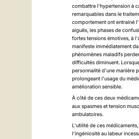
combattre l'hypertension à ca
remarquables dans le traitem
comportement ont entrainé l'h
aiguës, les phases de confusi
fortes tensions émotives, à l
manifeste immédiatement dans
phénomènes maladifs perdent b
difficultés diminuent. Lorsqu
personnalité d'une manière pe
prolongeant l'usage du médic
amélioration sensible.
À c
té de ces deux médicame
ô
aux spasmes et tension muscul
ambulatoires.
L'utilité de ces médicaments,
l'ingéniosité au labeur inces