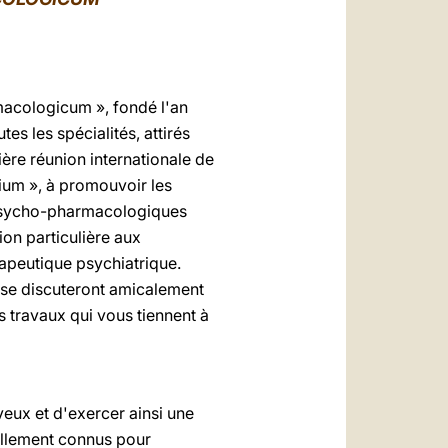
العربيّة
中文
LATINE
macologicum », fondé l'an
es les spécialités, attirés
ière réunion internationale de
ium », à promouvoir les
s psycho-pharmacologiques
ion particulière aux
apeutique psychiatrique.
 se discuteront amicalement
es travaux qui vous tiennent à
veux et d'exercer ainsi une
sellement connus pour