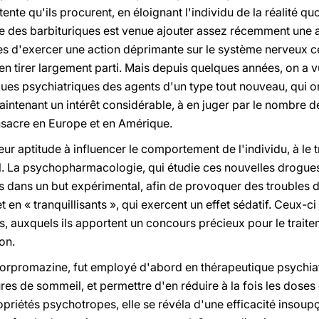
tente qu'ils procurent, en éloignant l'individu de la réalité 
e des barbituriques est venue ajouter assez récemment une a
 d'exercer une action déprimante sur le système nerveux cent
en tirer largement parti. Mais depuis quelques années, on a v
iques psychiatriques des agents d'un type tout nouveau, qui 
maintenant un intérêt considérable, à en juger par le nombre 
nsacre en Europe et en Amérique.
leur aptitude à influencer le comportement de l'individu, à le 
l. La psychopharmacologie, qui étudie ces nouvelles drogues,
s dans un but expérimental, afin de provoquer des troubles
en « tranquillisants », qui exercent un effet sédatif. Ceux-ci
ens, auxquels ils apportent un concours précieux pour le trai
ion.
hlorpromazine, fut employé d'abord en thérapeutique psychiat
res de sommeil, et permettre d'en réduire à la fois les doses
ropriétés psychotropes, elle se révéla d'une efficacité inso