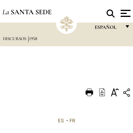
La
SANTA SEDE
ESPAÑOL
DISCURSOS
1958
FRANÇAIS
ENGLISH
ITALIANO
PORTUGUÊS
ESPAÑOL
DEUTSCH
POLSKI
العربيّة
ES
-
FR
中文