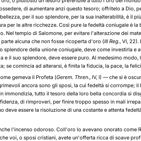
ro oro, o piuttosto un tesoro preferibile a tutto l'oro del mond
ossedere, di aumentare anzi questo tesoro; offritelo a Dio, pe
ellezza, per il suo splendore, per la sua inalterabilità, è il pi
ra per le altre ricchezze. Così pure la fedeltà coniugale è la b
co. Nel tempio di Salomone, per evitare l'alterazione dei mat
a parte alcuna che non fosse ricoperta d'oro (
III Reg
., VI, 22)
lo splendore della unione coniugale, deve come investirla e avv
a e il suo splendore, deve essere puro. Al medesimo modo, la
 se comincia ad alterarsi, è finita la fiducia, la pace, la felici
come gemeva il Profeta (
Gerem. Thren
., IV, I) — che si è osc
rimevoli ancora sono gli sposi, la cui fedeltà si corrompe; il
 in immondizia, tutto il tesoro della loro bella concordia si d
fidenza, di rimproveri, per finire troppo spesso in mali irrepa
no deve essere la risoluzione di una costante e attenta fedel
anche l'incenso odoroso. Coll'oro lo avevano onorato come R
he voi, o sposi cristiani, avete un'offerta ricca di soave pro