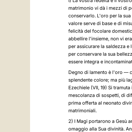
I) La vostra fedeltà è il vost
matrimonio vi dà i mezzi di p
conservarlo. L'oro per la sua b
valore serve di base e di misu
felicità del focolare domesti
abbellire l'insieme, non vi er
per assicurare la saldezza e 
per conservare la sua bellezz
essere integra e incontaminata;
Degno di lamento è l'oro — 
splendente colore; ma più lag
Ezechiele (VII, 19) Si tramuta
mescolanza di sospetti, di dif
prima offerta al neonato divi
matrimoniali.
2) I Magi portarono a Gesù 
omaggio alla Sua divinità. Anc