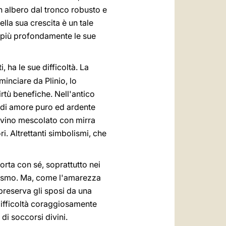
n albero dal tronco robusto e
lla sua crescita è un tale
de più profondamente le sue
ha le sue difficoltà. La
minciare da Plinio, lo
rtù benefiche. Nell'antico
olo di amore puro ed ardente
re vino mescolato con mirra
ri. Altrettanti simbolismi, che
porta con sé, soprattutto nei
eroismo. Ma, come l'amarezza
preserva gli sposi da una
 difficoltà coraggiosamente
i soccorsi divini.