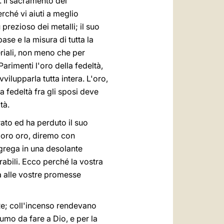
o. Il sacramento del
rché vi aiuti a meglio
ù prezioso dei metalli; il suo
ase e la misura di tutta la
eriali, non meno che per
. Parimenti l'oro della fedeltà,
ilupparla tutta intera. L'oro,
 fedeltà fra gli sposi deve
tà.
urato ed ha perduto il suo
 loro oro, diremo con
isgrega in una desolante
rabili. Ecco perché la vostra
tà alle vostre promesse
e; coll'incenso rendevano
fumo da fare a Dio, e per la