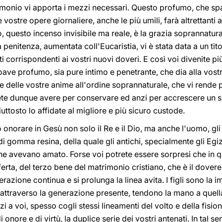
imonio vi apporta i mezzi necessari. Questo profumo, che sp
le vostre opere giornaliere, anche le più umili, farà altrettanti 
io, questo incenso invisibile ma reale, è la grazia soprannatura
 penitenza, aumentata coll'Eucaristia, vi è stata data a un ti
 corrispondenti ai vostri nuovi doveri. E così voi divenite pi
soave profumo, sia pure intimo e penetrante, che dia alla vost
e delle vostre anime all'ordine soprannaturale, che vi rende p
ovete dunque avere per conservare ed anzi per accrescere un s
uttosto lo affidate al migliore e più sicuro custode.
 onorare in Gesù non solo il Re e il Dio, ma anche l'uomo, gl
di gomma resina, della quale gli antichi, specialmente gli Egiz
 che avevano amato. Forse voi potrete essere sorpresi che in
erta, del terzo bene del matrimonio cristiano, che è il dovere
razione continua e si prolunga la linea avita. I figli sono la
i, attraverso la generazione presente, tendono la mano a quell
zi a voi, spesso cogli stessi lineamenti del volto e della fis
di onore e di virtù, la duplice serie dei vostri antenati. In tal 