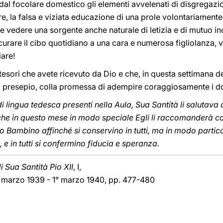
al focolare domestico gli elementi avvelenati di disgregazio
e, la falsa e viziata educazione di una prole volontariamente 
ce vedere una sorgente anche naturale di letizia e di mutuo i
curare il cibo quotidiano a una cara e numerosa figliolanza, ve
iare!
 i tesori che avete ricevuto da Dio e che, in questa settimana de
el presepio, colla promessa di adempire coraggiosamente i d
di lingua tedesca presenti nella Aula, Sua Santità li salutava
he in questo mese in modo speciale Egli li raccomanderà co
o Bambino affinché si conservino in tutti, ma in modo partico
, e in tutti si confermino fiducia e speranza.
 Sua Santità Pio XII
, I,
2 marzo 1939 - 1° marzo 1940, pp. 477-480