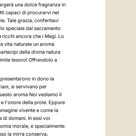
argerà una dolce fragranza in
atti capaci di procurarvi nel
le. Tale grazia, conferitavi
tolo speciale dal sacramento
ù ricchi ancora che i Magi. Lo
ra vita naturale un aroma
artecipi della divina natura
imile tesoro! Offrendolo a
i presentarono in dono la
iani, si servivano per
 questo aroma Noi vediamo il
 e l'onore della prole. Eppure
 immagine vivente e come la
a di domani. In essi voi
ionomia morale, e specialmente
senso la mirra conserva,