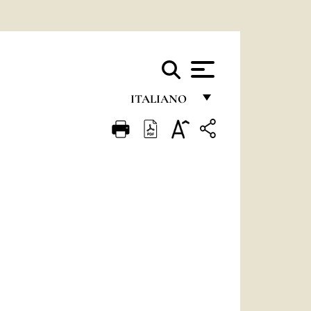
ITALIANO
FRANÇAIS
ENGLISH
ITALIANO
PORTUGUÊS
ESPAÑOL
DEUTSCH
POLSKI