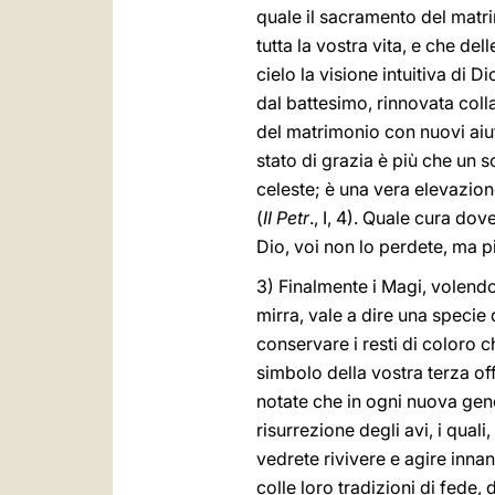
quale il sacramento del matr
tutta la vostra vita, e che del
cielo la visione intuitiva di D
dal battesimo, rinnovata colla
del matrimonio con nuovi aiuti
stato di grazia è più che un 
celeste; è una vera elevazion
(
II Petr
., I, 4). Quale cura d
Dio, voi non lo perdete, ma pi
3) Finalmente i Magi, volendo
mirra, vale a dire una specie 
conservare i resti di coloro
simbolo della vostra terza off
notate che in ogni nuova gene
risurrezione degli avi, i qual
vedrete rivivere e agire innan
colle loro tradizioni di fede, 