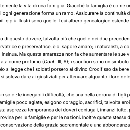
temente la vita di una famiglia. Giacché la famiglia è come u
ui ogni generazione forma un ramo. Assicurare la continuità de
ili e più illustri sono quelle il cui albero genealogico esten
i questo dovere, talvolta più che quello dei due precedenti, 
atrice e preservatrice, è di sapore amaro; i naturalisti, a co
o insinua. Ma questa amarezza non fa che aumentare le sue vi
rata come profumo (
Cant.
, III, 6); i suoi fiori sono un simb
gelo si legge che i soldati porsero al divino Crocifisso da be
si soleva dare ai giustiziati per attenuare alquanto i loro dolo
 solo : le innegabili difficoltà, che una bella corona di figli 
n famiglie poco agiate, esigono coraggio, sacrifici, talvolta 
esta asprezza temporanea dei doveri coniugali, innanzi tutto, 
rovina per le famiglie e per le nazioni. Inoltre queste stesse
la conservazione della grazia sacramentale e una abbondanza d