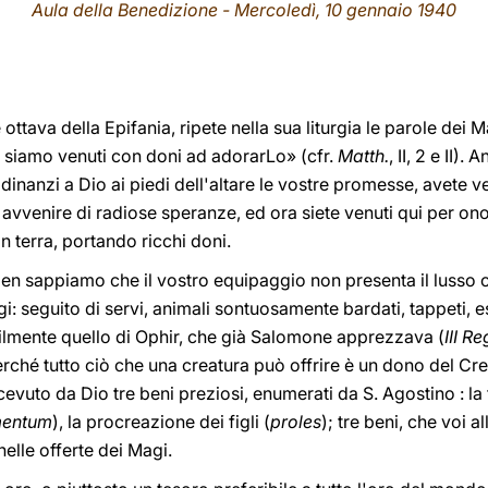
Aula della Benedizione - Mercoledì, 10 gennaio 1940
ottava della Epifania, ripete nella sua liturgia le parole dei
 e siamo venuti con doni ad adorarLo» (cfr.
Matth.
, II, 2 e II).
inanzi a Dio ai piedi dell'altare le vostre promesse, avete 
o avvenire di radiose speranze, ed ora siete venuti qui per ono
n terra, portando ricchi doni.
en sappiamo che il vostro equipaggio non presenta il lusso ch
gi: seguito di servi, animali sontuosamente bardati, tappeti, 
lmente quello di Ophir, che già Salomone apprezzava (
III Re
perché tutto ciò che una creatura può offrire è un dono del Cr
cevuto da Dio tre beni preziosi, enumerati da S. Agostino : la
mentum
), la procreazione dei figli (
proles
); tre beni, che voi a
nelle offerte dei Magi.