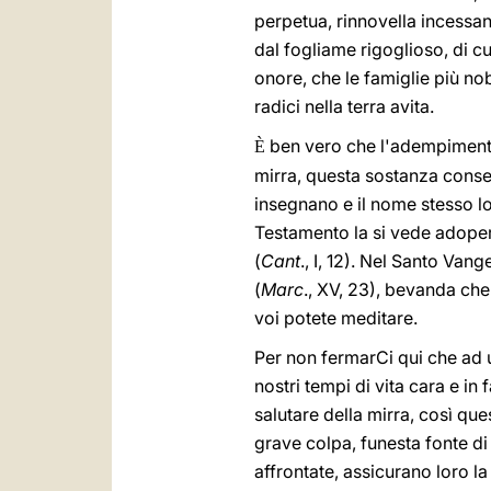
perpetua, rinnovella incessan
dal fogliame rigoglioso, di c
onore, che le famiglie più nob
radici nella terra avita.
ben vero che l'adempimento d
È
mirra, questa sostanza conserv
insegnano e il nome stesso l
Testamento la si vede adope
(
Cant
., I, 12). Nel Santo Van
(
Marc
., XV, 23), bevanda che 
voi potete meditare.
Per non fermarCi qui che ad un
nostri tempi di vita cara e i
salutare della mirra, così qu
grave colpa, funesta fonte di 
affrontate, assicurano loro 