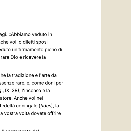
العربيّة
中文
LATINE
 Magi: «Abbiamo veduto in
 Anche voi, o diletti sposi
veduto un firmamento pieno di
rare Dio e ricevere la
e la tradizione e l'arte da
essenze rare, e, come doni per
g
., IX, 28), l'incenso e la
eatore. Anche voi nel
 fedeltà coniugale (
fides
), la
lla vostra volta dovete offrire