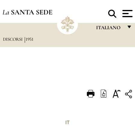
La
SANTA SEDE
ITALIANO
DISCORSI
1951
FRANÇAIS
ENGLISH
ITALIANO
PORTUGUÊS
ESPAÑOL
DEUTSCH
POLSKI
العربيّة
IT
中文