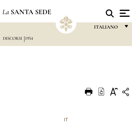
La
SANTA SEDE
ITALIANO
DISCORSI
1954
FRANÇAIS
ENGLISH
ITALIANO
PORTUGUÊS
ESPAÑOL
DEUTSCH
POLSKI
العربيّة
IT
中文