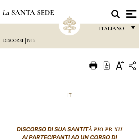
La
SANTA SEDE
ITALIANO
DISCORSI
1955
FRANÇAIS
ENGLISH
ITALIANO
PORTUGUÊS
ESPAÑOL
IT
DEUTSCH
POLSKI
العربيّة
DISCORSO DI SUA SANTIT
À PIO PP. XII
AI PARTECIPANTI AD UN CORSO DI
中文