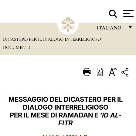
La
SANTA SEDE
ITALIANO
DICASTERO PER IL DIALOGO INTERRELIGIOSO
FRANÇAIS
DOCUMENTI
ENGLISH
ITALIANO
PORTUGUÊS
ESPAÑOL
MESSAGGIO DEL DICASTERO PER IL
DEUTSCH
DIALOGO INTERRELIGIOSO
POLSKI
PER IL MESE DI RAMADAN E
‘ID AL-
FITR
العربيّة
中文