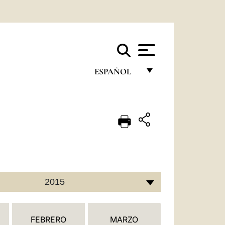
ESPAÑOL
FRANÇAIS
ENGLISH
ITALIANO
PORTUGUÊS
ESPAÑOL
2015
DEUTSCH
POLSKI
FEBRERO
MARZO