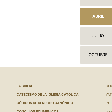
A
L
ABRIL
E
N
JULIO
D
A
OCTUBRE
R
I
O
LA BIBLIA
OFI
CATECISMO DE LA IGLESIA CATÓLICA
VAT
CÓDIGOS DE DERECHO CANÓNICO
L'O
CONCILIOS ECUMÉNICOS